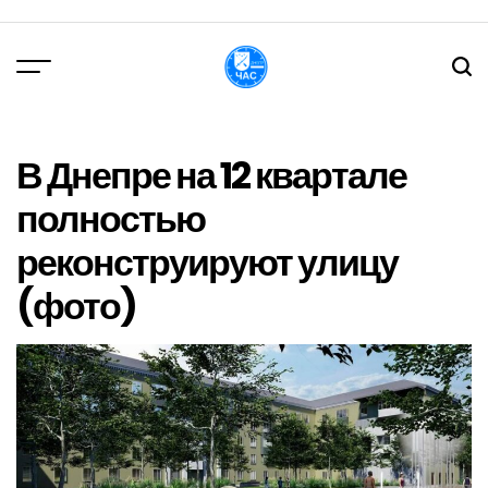
Перейти
до
вмісту
DPChas
В Днепре на 12 квартале
полностью
реконструируют улицу
(фото)