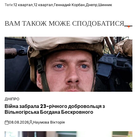
Теґи:
12 квартал
,
12 квартал
,
Геннадий Корбан
,
Днепр
,
Шинник
ВАМ ТАКОЖ МОЖЕ СПОДОБАТИСЯ
ДНІПРО
ОПУБЛІКУВАТИ
Війна забрала 23-річного добровольця з
У
Вільногірська Богдана Бескровного
08.08.2026
Наумова Вікторія
on
Опубліковано