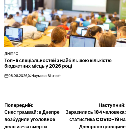
ДНІПРО
ОПУБЛІКУВАТИ
Топ-5 спеціальностей з найбільшою кількістю
У
бюджетних місць у 2026 році
08.08.2026
Наумова Вікторія
on
Опубліковано
Навігація
Попередній:
Наступний:
Снес трамвай: в Днепре
Заразились 184 человека:
записів
возбудили уголовное
статистика COVID-19 на
дело из-за смерти
Днепропетровщине