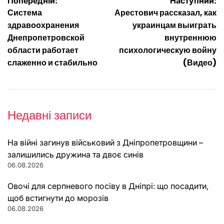
Навігація
Попередній:
Наступний:
Система
Арестович рассказал, как
записів
здравоохранения
украинцам выиграть
Днепропетровской
внутреннюю
области работает
психологическую войну
слаженно и стабильно
(Видео)
Недавні записи
На війні загинув військовий з Дніпропетровщини –
залишились дружина та двоє синів
06.08.2026
Овочі для серпневого посіву в Дніпрі: що посадити,
щоб встигнути до морозів
06.08.2026