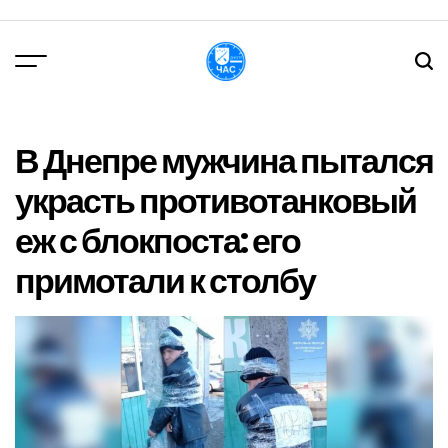
Перейти
до
вмісту
DPChas
В Днепре мужчина пытался
украсть противотанковый
еж с блокпоста: его
примотали к столбу