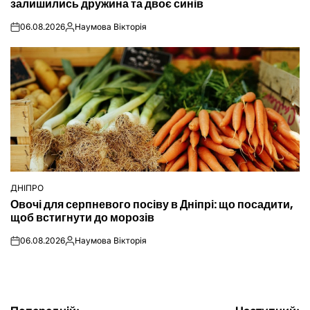
залишились дружина та двоє синів
06.08.2026
Наумова Вікторія
on
Опубліковано
ДНІПРО
ОПУБЛІКУВАТИ
Овочі для серпневого посіву в Дніпрі: що посадити,
У
щоб встигнути до морозів
06.08.2026
Наумова Вікторія
on
Опубліковано