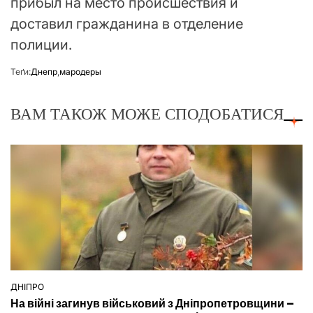
прибыл на место происшествия и
доставил гражданина в отделение
полиции.
Теґи:
Днепр
,
мародеры
ВАМ ТАКОЖ МОЖЕ СПОДОБАТИСЯ
ДНІПРО
ОПУБЛІКУВАТИ
На війні загинув військовий з Дніпропетровщини –
У