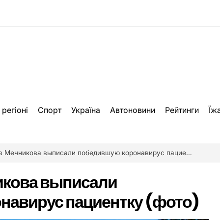
 регіоні
Спорт
Україна
Автоновини
Рейтинги
Їж
 Мечникова выписали победившую коронавирус пациентку (фото)
икова выписали
навирус пациентку (фото)