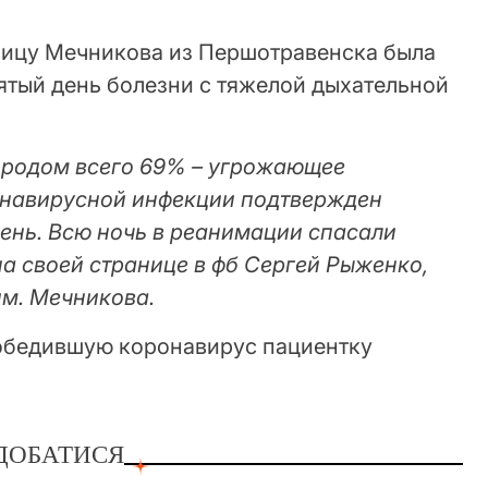
ницу Мечникова из Першотравенска была
ятый день болезни с тяжелой дыхательной
ородом всего 69% – угрожающее
онавирусной инфекции подтвержден
ень. Всю ночь в реанимации спасали
 на своей странице в фб Сергей Рыженко,
им. Мечникова.
ДОБАТИСЯ