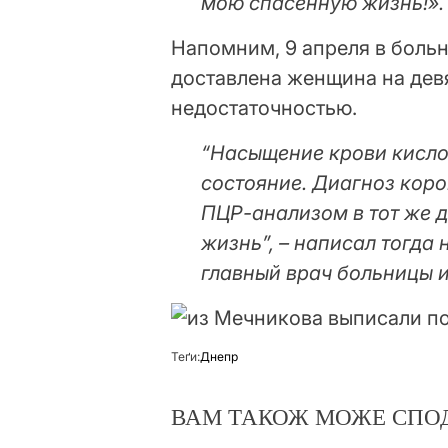
мою спасенную жизнь!».
Напомним, 9 апреля в боль
доставлена женщина на дев
недостаточностью.
“Насыщение крови кисл
состояние. Диагноз кор
ПЦР-анализом в тот же д
жизнь”, – написал тогда
главный врач больницы 
Теґи:
Днепр
ВАМ ТАКОЖ МОЖЕ СПО