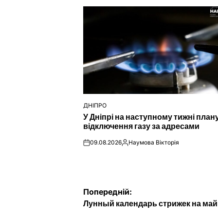
ДНІПРО
ОПУБЛІКУВАТИ
У Дніпрі на наступному тижні пла
У
відключення газу за адресами
09.08.2026
Наумова Вікторія
on
Опубліковано
Навігація
Попередній:
Лунный календарь стрижек на май