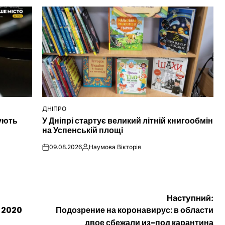
ДНІПРО
ОПУБЛІКУВАТИ
нують
У Дніпрі стартує великий літній книгообмін
У
на Успенській площі
09.08.2026
Наумова Вікторія
on
Опубліковано
Наступний:
 2020
Подозрение на коронавирус: в области
двое сбежали из-под карантина