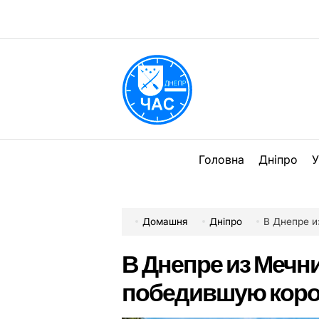
Перейти
до
вмісту
DPChas
Головна
Дніпро
У
Домашня
Дніпро
В Днепре из
В Днепре из Мечн
победившую коро