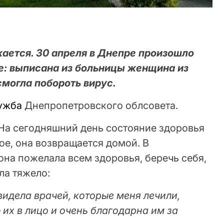
жается. 30 апреля в Днепре произошло
е: выписана из больницы женщина из
смогла побороть вирус.
ужба
Днепропетровского облсовета.
 На сегодняшний день состояние здоровья
е, она возвращается домой. В
на пожелала всем здоровья, беречь себя,
ла тяжело:
видела врачей, которые меня лечили,
 их в лицо и очень благодарна им за