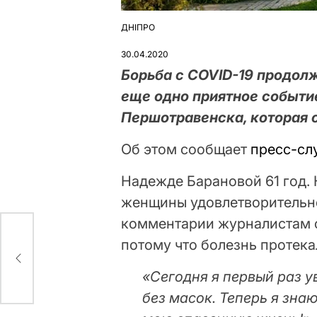
ДНІПРО
ОПУБЛІКУВАТИ
У
30.04.2020
Борьба с COVID-19 продол
еще одно приятное событи
Першотравенска, которая 
Об этом сообщает
пресс-сл
Надежде Барановой 61 год.
женщины удовлетворительно
комментарии журналистам о
потому что болезнь протека
май
«Сегодня я первый раз у
без масок. Теперь я знаю