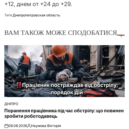
+12, днем от +24 до +29.
Теґи:
Днепропетровская область
ВАМ ТАКОЖ МОЖЕ СПОДОБАТИСЯ
ДНІПРО
ОПУБЛІКУВАТИ
Поранення працівника під час обстрілу: що повинен
У
зробити роботодавець
08.08.2026
Наумова Вікторія
on
Опубліковано