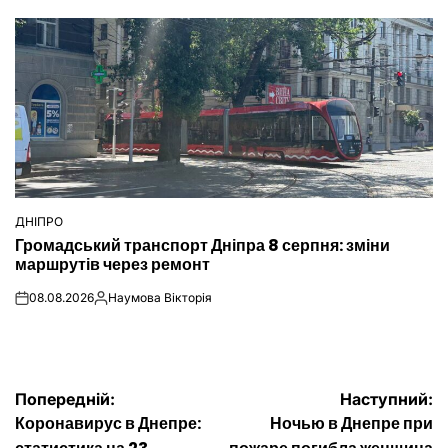
ДНІПРО
ОПУБЛІКУВАТИ
Громадський транспорт Дніпра 8 серпня: зміни
У
маршрутів через ремонт
08.08.2026
Наумова Вікторія
on
Опубліковано
Навігація
Попередній:
Наступний:
Коронавирус в Днепре:
Ночью в Днепре при