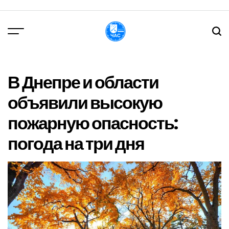
Перейти
до
вмісту
DPChas
В Днепре и области
объявили высокую
пожарную опасность:
погода на три дня