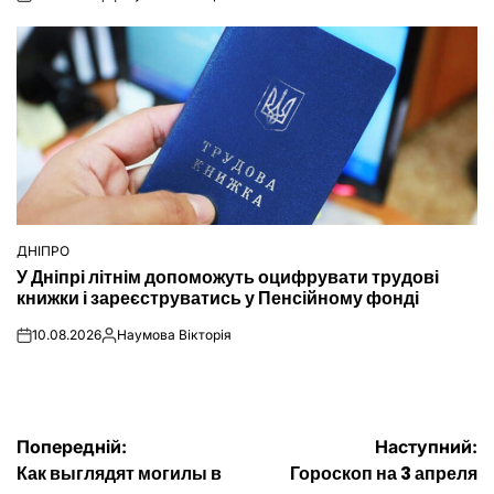
on
Опубліковано
ДНІПРО
ОПУБЛІКУВАТИ
У Дніпрі літнім допоможуть оцифрувати трудові
У
книжки і зареєструватись у Пенсійному фонді
10.08.2026
Наумова Вікторія
on
Опубліковано
Навігація
Попередній:
Наступний:
Как выглядят могилы в
Гороскоп на 3 апреля