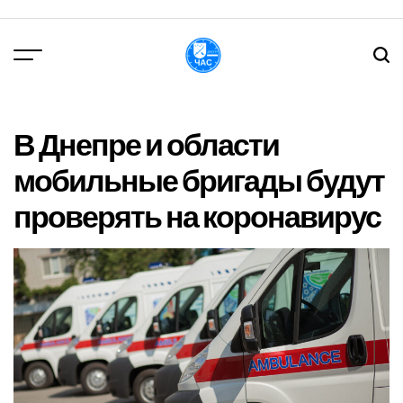
Перейти
до
вмісту
DPChas
В Днепре и области
мобильные бригады будут
проверять на коронавирус