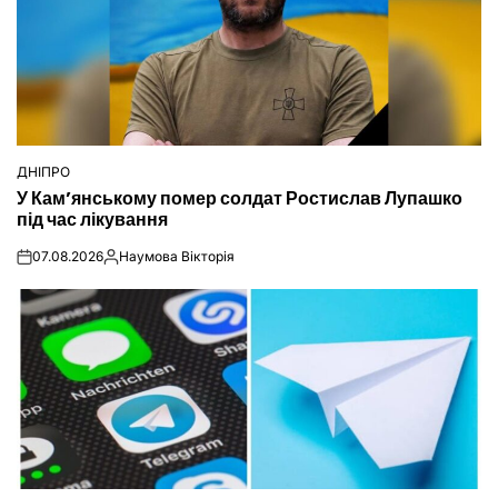
ДНІПРО
ОПУБЛІКУВАТИ
У Кам’янському помер солдат Ростислав Лупашко
У
під час лікування
07.08.2026
Наумова Вікторія
on
Опубліковано