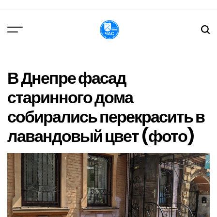
Перейти
до
вмісту
DPChas
В Днепре фасад
старинного дома
собирались перекрасить в
лавандовый цвет (фото)