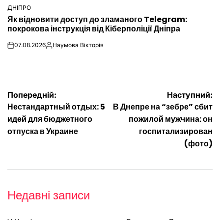
ДНІПРО
ОПУБЛІКУВАТИ
Як відновити доступ до зламаного Telegram:
У
покрокова інструкція від Кіберполіції Дніпра
07.08.2026
Наумова Вікторія
on
Опубліковано
Навігація
Попередній:
Наступний:
Нестандартный отдых: 5
В Днепре на “зебре” сбит
записів
идей для бюджетного
пожилой мужчина: он
отпуска в Украине
госпитализирован
(фото)
Недавні записи