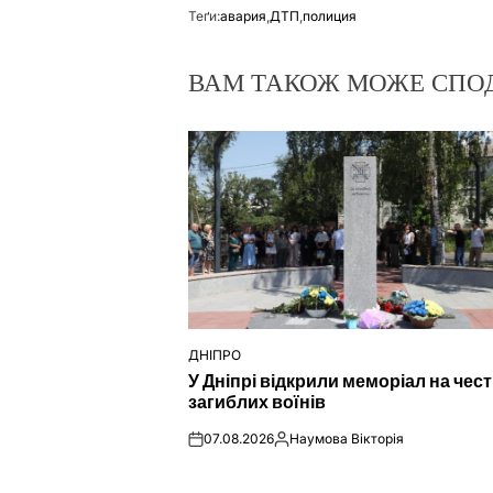
Теґи:
авария
,
ДТП
,
полиция
ВАМ ТАКОЖ МОЖЕ СПО
ДНІПРО
ОПУБЛІКУВАТИ
У Дніпрі відкрили меморіал на чес
У
загиблих воїнів
07.08.2026
Наумова Вікторія
on
Опубліковано