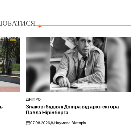
ДОБАТИСЯ
ДНІПРО
ОПУБЛІКУВАТИ
ть
Знакові будівлі Дніпра від архітектора
У
Павла Нірінберга
07.08.2026
Наумова Вікторія
on
Опубліковано