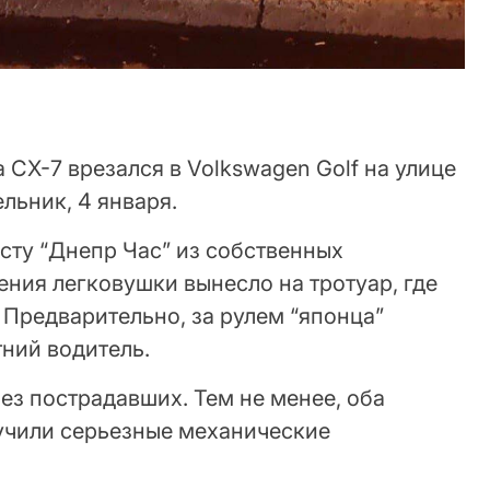
CX-7 врезался в Volkswagen Golf на улице
льник, 4 января.
сту “Днепр Час” из собственных
ения легковушки вынесло на тротуар, где
. Предварительно, за рулем “японца”
ний водитель.
ез пострадавших. Тем не менее, оба
учили серьезные механические