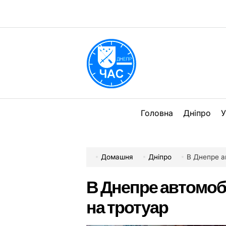
Перейти
до
вмісту
DPChas
Головна
Дніпро
У
Домашня
Дніпро
В Днепре а
В Днепре автомоб
на тротуар