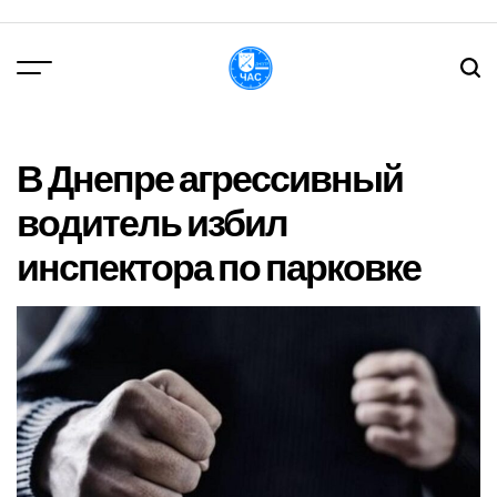
Перейти
до
вмісту
DPChas
В Днепре агрессивный
водитель избил
инспектора по парковке