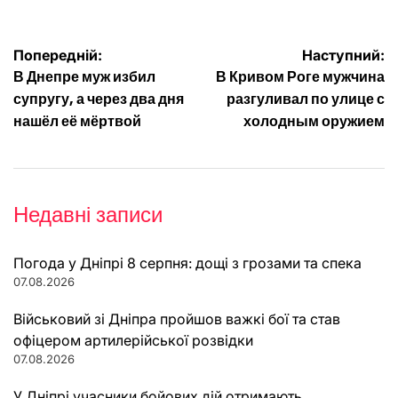
Навігація
Попередній:
Наступний:
В Днепре муж избил
В Кривом Роге мужчина
записів
супругу, а через два дня
разгуливал по улице с
нашёл её мёртвой
холодным оружием
Недавні записи
Погода у Дніпрі 8 серпня: дощі з грозами та спека
07.08.2026
Військовий зі Дніпра пройшов важкі бої та став
офіцером артилерійської розвідки
07.08.2026
У Дніпрі учасники бойових дій отримають