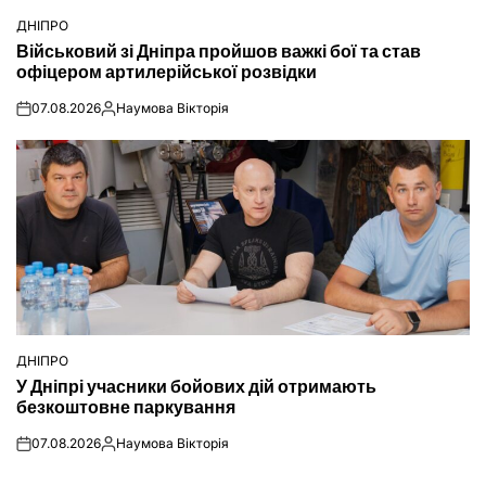
ДНІПРО
ОПУБЛІКУВАТИ
Військовий зі Дніпра пройшов важкі бої та став
У
офіцером артилерійської розвідки
07.08.2026
Наумова Вікторія
on
Опубліковано
ДНІПРО
ОПУБЛІКУВАТИ
У Дніпрі учасники бойових дій отримають
У
безкоштовне паркування
07.08.2026
Наумова Вікторія
on
Опубліковано