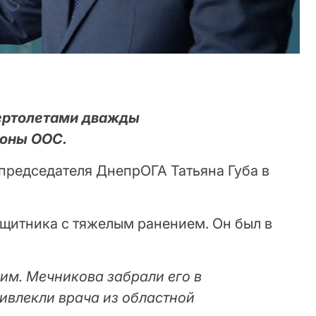
вертолетами дважды
зоны ООС.
председателя ДнепрОГА Татьяна Губа в
ащитника с тяжелым ранением. Он был в
им. Мечникова забрали его в
ивлекли врача из областной