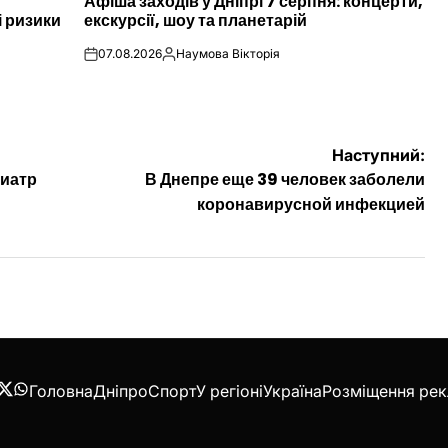
Афіша заходів у Дніпрі 7 серпня: концерти,
У
і ризики
екскурсії, шоу та планетарій
07.08.2026
Наумова Вікторія
on
Опубліковано
Наступний:
диатр
В Днепре еще 39 человек заболели
коронавирусной инфекцией
Головна
Дніпро
Спорт
У регіоні
Україна
Розміщення ре
acebook
Twitter
WhatsApp