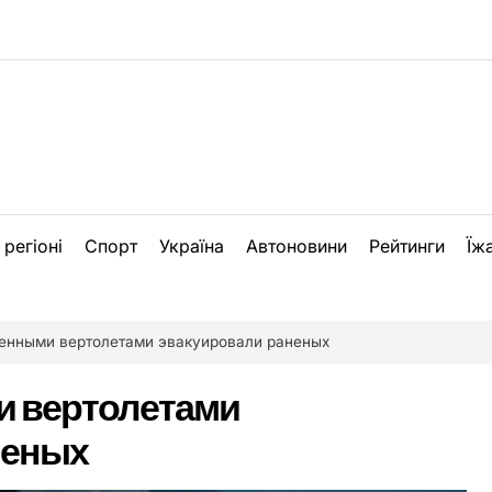
 регіоні
Спорт
Україна
Автоновини
Рейтинги
Їж
енными вертолетами эвакуировали раненых
и вертолетами
неных