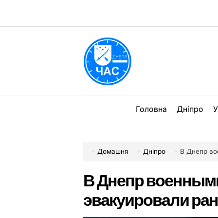
Перейти
до
вмісту
DPChas
Головна
Дніпро
У
Домашня
Дніпро
В Днепр во
В Днепр военным
эвакуировали ра