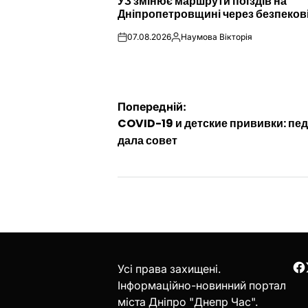
УЗ змінює маршрути поїздів на
У
Дніпропетровщині через безпеков
07.08.2026
Наумова Вікторія
on
Опубліковано
Навігація
Попередній:
COVID-19 и детские прививки: пе
записів
дала совет
Усі права захищені.
F
Інформаційно-новинний портал
міста Дніпро "Днепр Час".