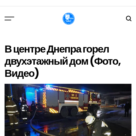
Перейти
до
вмісту
DPChas
В центре Днепра горел
двухэтажный дом (Фото,
Видео)