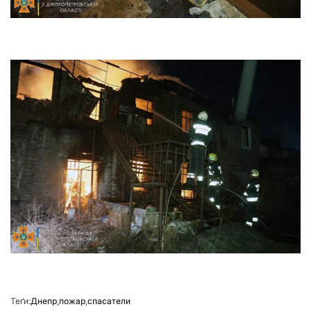
Теґи:
Днепр
,
пожар
,
спасатели