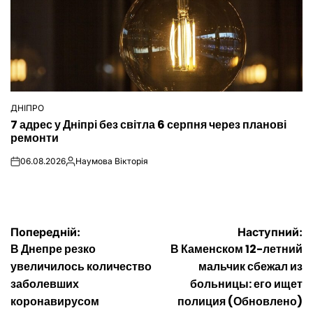
ДНІПРО
ОПУБЛІКУВАТИ
7 адрес у Дніпрі без світла 6 серпня через планові
У
ремонти
06.08.2026
Наумова Вікторія
on
Опубліковано
Навігація
Попередній:
Наступний:
В Днепре резко
В Каменском 12-летний
записів
увеличилось количество
мальчик сбежал из
заболевших
больницы: его ищет
коронавирусом
полиция (Обновлено)