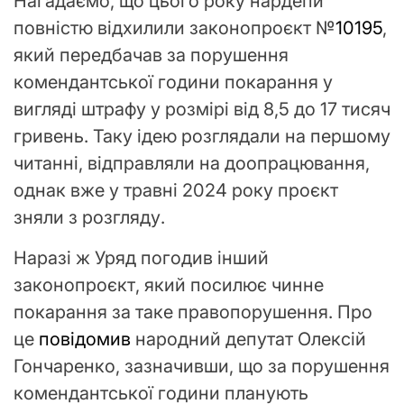
Нагадаємо, що цього року нардепи
повністю відхилили законопроєкт №
10195
,
який передбачав за порушення
комендантської години покарання у
вигляді штрафу у розмірі від 8,5 до 17 тисяч
гривень. Таку ідею розглядали на першому
читанні, відправляли на доопрацювання,
однак вже у травні 2024 року проєкт
зняли з розгляду.
Наразі ж Уряд погодив інший
законопроєкт, який посилює чинне
покарання за таке правопорушення. Про
це
повідомив
народний депутат Олексій
Гончаренко, зазначивши, що за порушення
комендантської години планують