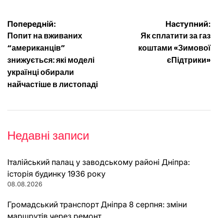
Навігація
Попередній:
Наступний:
Попит на вживаних
Як сплатити за газ
записів
“американців”
коштами «Зимової
знижується: які моделі
єПідтрики»
українці обирали
найчастіше в листопаді
Недавні записи
Італійський палац у заводському районі Дніпра:
історія будинку 1936 року
08.08.2026
Громадський транспорт Дніпра 8 серпня: зміни
маршрутів через ремонт