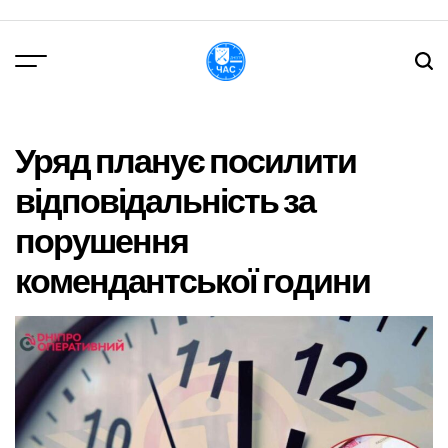
Перейти
до
вмісту
DPChas
Уряд планує посилити
відповідальність за
порушення
комендантської години