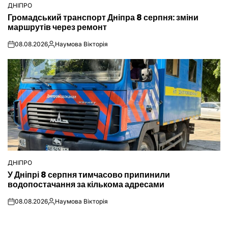
ДНІПРО
ОПУБЛІКУВАТИ
Громадський транспорт Дніпра 8 серпня: зміни
У
маршрутів через ремонт
08.08.2026
Наумова Вікторія
on
Опубліковано
ДНІПРО
ОПУБЛІКУВАТИ
У Дніпрі 8 серпня тимчасово припинили
У
водопостачання за кількома адресами
08.08.2026
Наумова Вікторія
on
Опубліковано