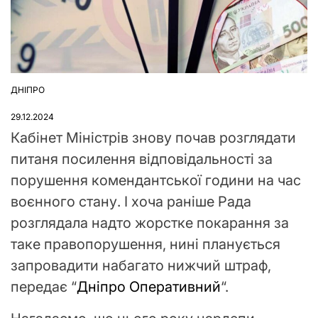
ДНІПРО
ОПУБЛІКУВАТИ
У
29.12.2024
Кабінет Міністрів знову почав розглядати
питаня посилення відповідальності за
порушення комендантської години на час
воєнного стану. І хоча раніше Рада
розглядала надто жорстке покарання за
таке правопорушення, нині планується
запровадити набагато нижчий штраф,
передає “
Дніпро Оперативний
“.