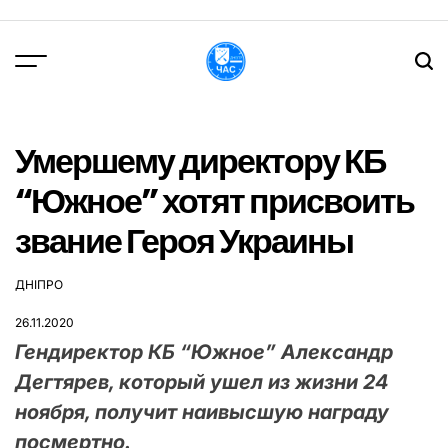
Перейти
до
вмісту
DPChas
Умершему директору КБ
“Южное” хотят присвоить
звание Героя Украины
ДНІПРО
ОПУБЛІКУВАТИ
У
26.11.2020
Гендиректор КБ “Южное” Александр
Дегтярев, который ушел из жизни 24
ноября, получит наивысшую награду
посмертно.