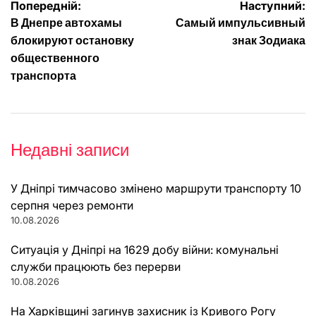
Навігація
Попередній:
Наступний:
В Днепре автохамы
Самый импульсивный
записів
блокируют остановку
знак Зодиака
общественного
транспорта
Недавні записи
У Дніпрі тимчасово змінено маршрути транспорту 10
серпня через ремонти
10.08.2026
Ситуація у Дніпрі на 1629 добу війни: комунальні
служби працюють без перерви
10.08.2026
На Харківщині загинув захисник із Кривого Рогу