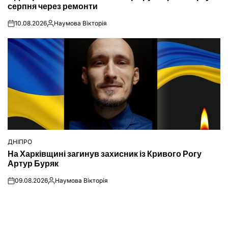
серпня через ремонти
10.08.2026
Наумова Вікторія
on
Опубліковано
ДНІПРО
ОПУБЛІКУВАТИ
На Харківщині загинув захисник із Кривого Рогу
У
Артур Буряк
09.08.2026
Наумова Вікторія
on
Опубліковано