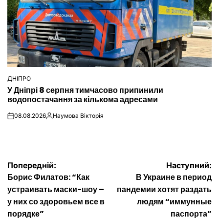
ДНІПРО
ОПУБЛІКУВАТИ
У Дніпрі 8 серпня тимчасово припинили
У
водопостачання за кількома адресами
08.08.2026
Наумова Вікторія
on
Опубліковано
Навігація
Попередній:
Наступний:
Борис Филатов: “Как
В Украине в период
записів
устраивать маски-шоу –
пандемии хотят раздать
у них со здоровьем все в
людям “иммунные
порядке”
паспорта”