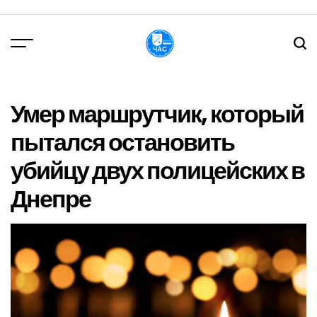
Перейти
до
вмісту
DPChas
Умер маршрутчик, который
пытался остановить
убийцу двух полицейских в
Днепре