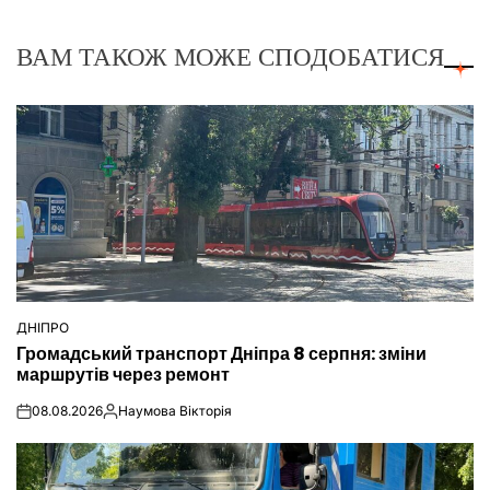
ВАМ ТАКОЖ МОЖЕ СПОДОБАТИСЯ
ДНІПРО
ОПУБЛІКУВАТИ
Громадський транспорт Дніпра 8 серпня: зміни
У
маршрутів через ремонт
08.08.2026
Наумова Вікторія
on
Опубліковано