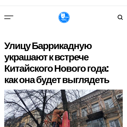
Перейти
до
вмісту
DPChas
Улицу Баррикадную
украшают к встрече
Китайского Нового года:
как она будет выглядеть