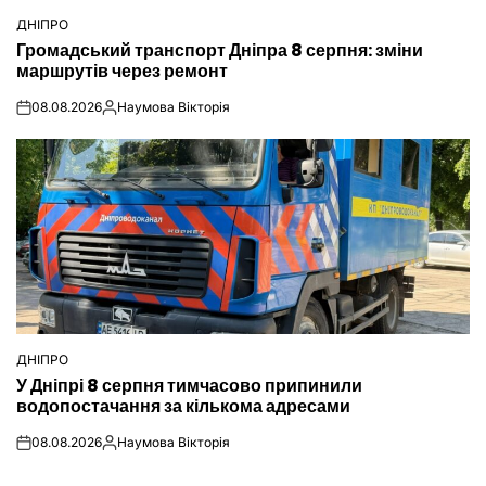
ДНІПРО
ОПУБЛІКУВАТИ
Громадський транспорт Дніпра 8 серпня: зміни
У
маршрутів через ремонт
08.08.2026
Наумова Вікторія
on
Опубліковано
ДНІПРО
ОПУБЛІКУВАТИ
У Дніпрі 8 серпня тимчасово припинили
У
водопостачання за кількома адресами
08.08.2026
Наумова Вікторія
on
Опубліковано