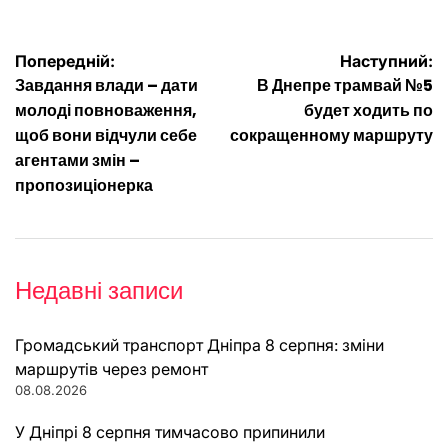
Навігація
Попередній:
Наступний:
Завдання влади – дати
В Днепре трамвай №5
записів
молоді повноваження,
будет ходить по
щоб вони відчули себе
сокращенному маршруту
агентами змін –
пропозиціонерка
Недавні записи
Громадський транспорт Дніпра 8 серпня: зміни
маршрутів через ремонт
08.08.2026
У Дніпрі 8 серпня тимчасово припинили