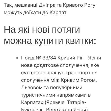
Так, мешканці Дніпра та Кривого Рогу
можуть доїхати до Карпат.
На які нові потяги
можна купити квитки:
Поїзд № 33/34 Кривий Ріг – Ясіня –
нове додаткове сполучення, яке
суттєво покращує транспортне
сполучення між Кривим Рогом,
Львовом та популярними
туристичними напрямками в
Карпатах (Яремче, Татарів-
Буковель, Ворохта та Ясіня).