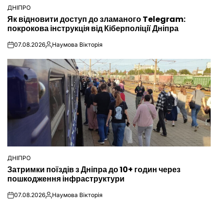
ДНІПРО
ОПУБЛІКУВАТИ
Як відновити доступ до зламаного Telegram:
У
покрокова інструкція від Кіберполіції Дніпра
07.08.2026
Наумова Вікторія
on
Опубліковано
ДНІПРО
ОПУБЛІКУВАТИ
Затримки поїздів з Дніпра до 10+ годин через
У
пошкодження інфраструктури
07.08.2026
Наумова Вікторія
on
Опубліковано