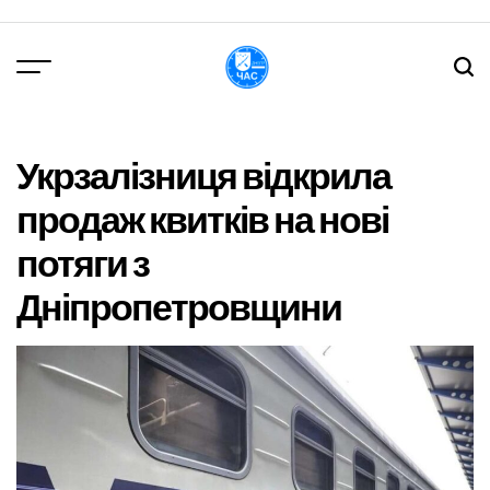
Перейти
до
вмісту
DPChas
Укрзалізниця відкрила
продаж квитків на нові
потяги з
Дніпропетровщини