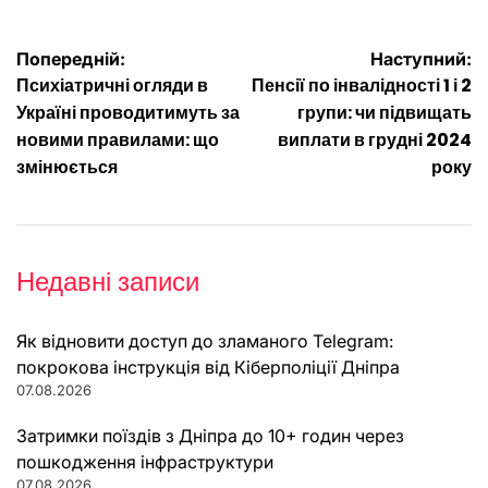
Навігація
Попередній:
Наступний:
Психіатричні огляди в
Пенсії по інвалідності 1 і 2
записів
Україні проводитимуть за
групи: чи підвищать
новими правилами: що
виплати в грудні 2024
змінюється
року
Недавні записи
Як відновити доступ до зламаного Telegram:
покрокова інструкція від Кіберполіції Дніпра
07.08.2026
Затримки поїздів з Дніпра до 10+ годин через
пошкодження інфраструктури
07.08.2026