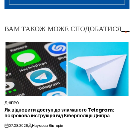
ВАМ ТАКОЖ МОЖЕ СПОДОБАТИСЯ
ДНІПРО
ОПУБЛІКУВАТИ
Як відновити доступ до зламаного Telegram:
У
покрокова інструкція від Кіберполіції Дніпра
07.08.2026
Наумова Вікторія
on
Опубліковано