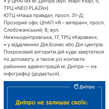
• у ЦНАПах м. Дніпра (вул. Марії Кюрі, 5,
ТРЦ «NEO PLAZA»)
ЮТЦ «Наша правда», просп. 31-Д;
Прозорий офіс ЦНАП «Я – ветеран», просп.
Слобожанський, 8; вул.
Нижньодніпровська, 17, ТРЦ «Караван»;
• у відділеннях Дія.Бізнес або Дія-центрів.
Покроковий алгоритм дій куди звертатися
по допомогу, а також усі контакти
районних адміністрацій м. Дніпра — на
інфографіці (додається).