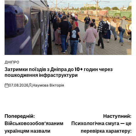
ДНІПРО
ОПУБЛІКУВАТИ
Затримки поїздів з Дніпра до 10+ годин через
У
пошкодження інфраструктури
07.08.2026
Наумова Вікторія
on
Опубліковано
Навігація
Попередній:
Наступний:
Військовозобов’язаним
Психологічна смуга — це
записів
українцям назвали
перевірка характеру: