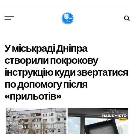
Перейти
до
вмісту
DPChas
У міськраді Дніпра
створили покрокову
інструкцію куди звертатися
по допомогу після
«прильотів»