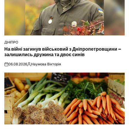
ДНІПРО
ОПУБЛІКУВАТИ
На війні загинув військовий з Дніпропетровщини –
У
залишились дружина та двоє синів
06.08.2026
Наумова Вікторія
on
Опубліковано