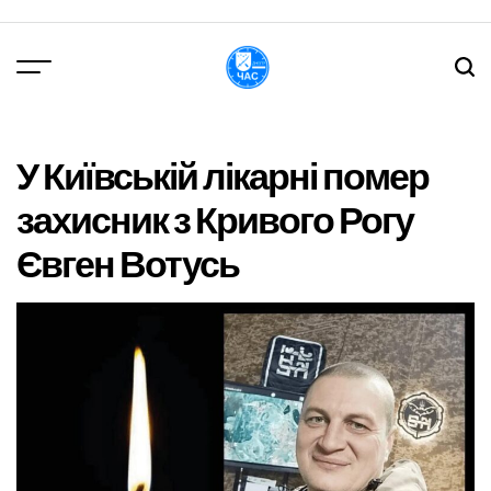
Перейти
до
вмісту
DPChas
У Київській лікарні помер
захисник з Кривого Рогу
Євген Вотусь