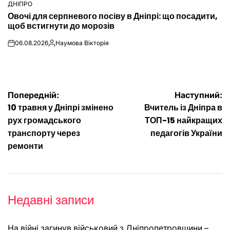
ДНІПРО
ОПУБЛІКУВАТИ
Овочі для серпневого посіву в Дніпрі: що посадити,
У
щоб встигнути до морозів
06.08.2026
Наумова Вікторія
on
Опубліковано
Навігація
Попередній:
Наступний:
10 травня у Дніпрі змінено
Вчитель із Дніпра в
записів
рух громадського
ТОП-15 найкращих
транспорту через
педагогів України
ремонти
Недавні записи
На війні загинув військовий з Дніпропетровщини –