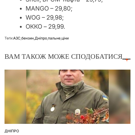
MANGO – 29,80;
WOG – 29,98;
ОККО – 29,99.
Теґи:
АЗС
,
бензин
,
Дніпро
,
пальне
,
ціни
ВАМ ТАКОЖ МОЖЕ СПОДОБАТИСЯ
ДНІПРО
ОПУБЛІКУВАТИ