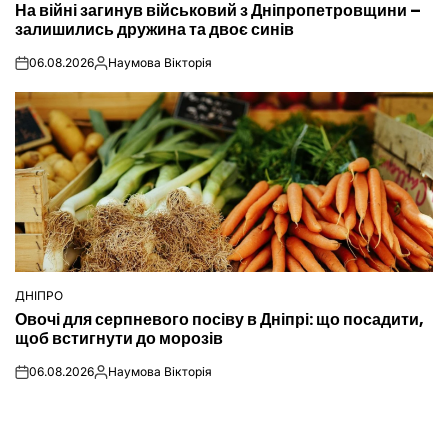
На війні загинув військовий з Дніпропетровщини –
У
залишились дружина та двоє синів
06.08.2026
Наумова Вікторія
on
Опубліковано
ДНІПРО
ОПУБЛІКУВАТИ
Овочі для серпневого посіву в Дніпрі: що посадити,
У
щоб встигнути до морозів
06.08.2026
Наумова Вікторія
on
Опубліковано