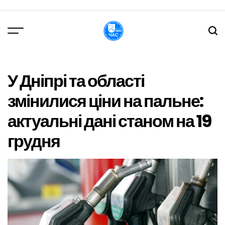
Перейти
до
вмісту
DPChas
У Дніпрі та області
змінилися ціни на пальне:
актуальні дані станом на 19
грудня