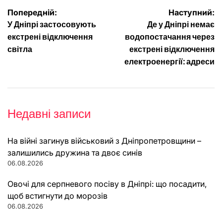
Навігація
Попередній:
Наступний:
У Дніпрі застосовують
Де у Дніпрі немає
записів
екстрені відключення
водопостачання через
світла
екстрені відключення
електроенергії: адреси
Недавні записи
На війні загинув військовий з Дніпропетровщини –
залишились дружина та двоє синів
06.08.2026
Овочі для серпневого посіву в Дніпрі: що посадити,
щоб встигнути до морозів
06.08.2026