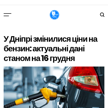
Перейти
до
вмісту
DPChas
У Дніпрі змінилися ціни на
бензин: актуальні дані
станом на 16 грудня