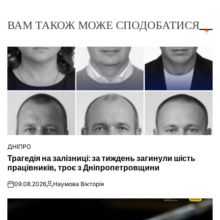
ВАМ ТАКОЖ МОЖЕ СПОДОБАТИСЯ
ДНІПРО
ОПУБЛІКУВАТИ
Трагедія на залізниці: за тиждень загинули шість
У
працівників, троє з Дніпропетровщини
09.08.2026
Наумова Вікторія
on
Опубліковано