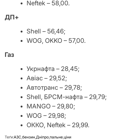
Neftek – 58,00.
ДП+
Shell – 56,46;
WOG, OKKO – 57,00.
Газ
Укрнафта – 28,45;
Авіас – 29,52;
Автотранс – 29,78;
Shell, БРСМ-нафта – 29,79;
MANGO – 29,80;
WOG – 29,98;
ОККО, Neftek – 29,99.
Теґи:
АЗС
,
бензин
,
Дніпро
,
пальне
,
ціни