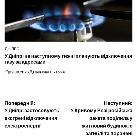
ДНІПРО
ОПУБЛІКУВАТИ
У Дніпрі на наступному тижні планують відключення
У
газу за адресами
09.08.2026
Наумова Вікторія
on
Опубліковано
Навігація
Попередній:
Наступний:
У Дніпрі застосовують
У Кривому Розі російська
записів
екстрені відключення
ракета поцілила у
електроенергії
житловий будинок: є
загиблі та поранені