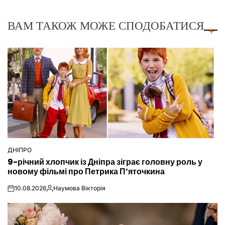
ВАМ ТАКОЖ МОЖЕ СПОДОБАТИСЯ
ДНІПРО
ОПУБЛІКУВАТИ
9-річний хлопчик із Дніпра зіграє головну роль у
У
новому фільмі про Петрика П’яточкина
10.08.2026
Наумова Вікторія
on
Опубліковано