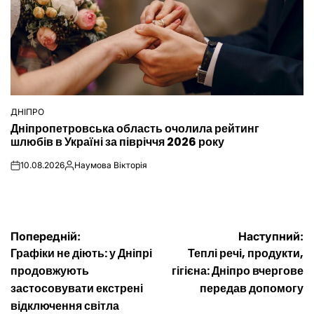
ДНІПРО
ОПУБЛІКУВАТИ
Дніпропетровська область очолила рейтинг
У
шлюбів в Україні за півріччя 2026 року
10.08.2026
Наумова Вікторія
on
Опубліковано
Навігація
Попередній:
Наступний:
Графіки не діють: у Дніпрі
Теплі речі, продукти,
записів
продовжують
гігієна: Дніпро вчергове
застосовувати екстрені
передав допомогу
відключення світла