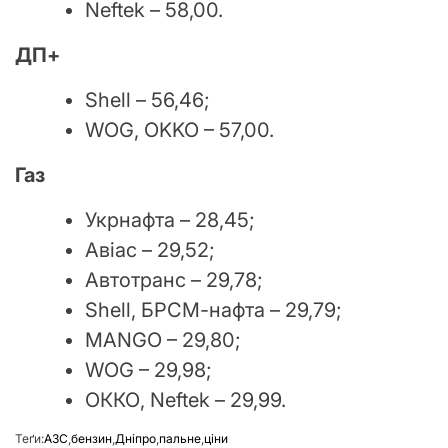
Neftek – 58,00.
ДП+
Shell – 56,46;
WOG, OKKO – 57,00.
Газ
Укрнафта – 28,45;
Авіас – 29,52;
Автотранс – 29,78;
Shell, БРСМ-нафта – 29,79;
MANGO – 29,80;
WOG – 29,98;
ОККО, Neftek – 29,99.
Теґи:
АЗС
,
бензин
,
Дніпро
,
пальне
,
ціни