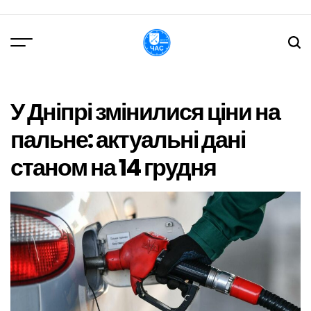
Перейти
до
вмісту
DPChas
У Дніпрі змінилися ціни на
пальне: актуальні дані
станом на 14 грудня