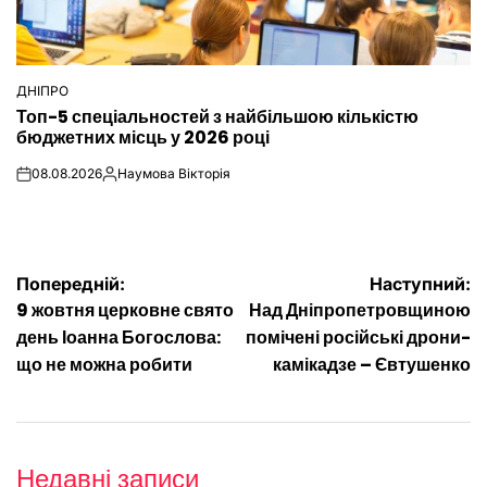
ДНІПРО
ОПУБЛІКУВАТИ
Топ-5 спеціальностей з найбільшою кількістю
У
бюджетних місць у 2026 році
08.08.2026
Наумова Вікторія
on
Опубліковано
Навігація
Попередній:
Наступний:
9 жовтня церковне свято
Над Дніпропетровщиною
записів
день Іоанна Богослова:
помічені російські дрони-
що не можна робити
камікадзе – Євтушенко
Недавні записи