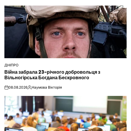
ДНІПРО
ОПУБЛІКУВАТИ
Війна забрала 23-річного добровольця з
У
Вільногірська Богдана Бескровного
08.08.2026
Наумова Вікторія
on
Опубліковано