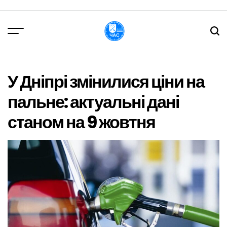
Перейти
до
вмісту
DPChas
У Дніпрі змінилися ціни на
пальне: актуальні дані
станом на 9 жовтня