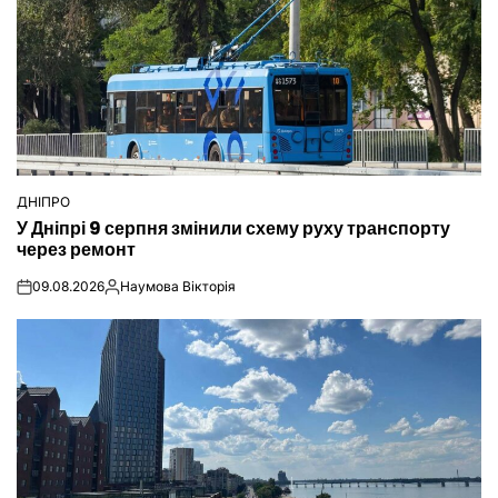
ДНІПРО
ОПУБЛІКУВАТИ
У Дніпрі 9 серпня змінили схему руху транспорту
У
через ремонт
09.08.2026
Наумова Вікторія
on
Опубліковано