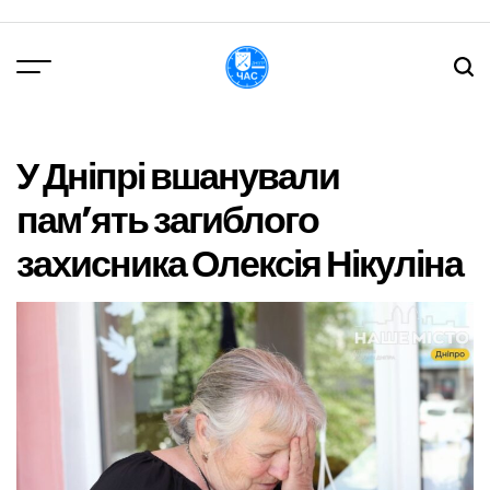
Перейти
до
вмісту
DPChas
У Дніпрі вшанували
пам’ять загиблого
захисника Олексія Нікуліна