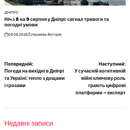
ДНІПРО
ОПУБЛІКУВАТИ
Ніч з 8 на 9 серпня у Дніпрі: сигнал тривоги та
У
погодні умови
09.08.2026
Наумова Вікторія
on
Опубліковано
Навігація
Попередній:
Наступний:
Погода на вихідні в Дніпрі
У сучасній когнітивній
записів
та Україні: тепло з дощами
війні ключову роль
і грозами
грають цифрові
платформи – експерт
Недавні записи