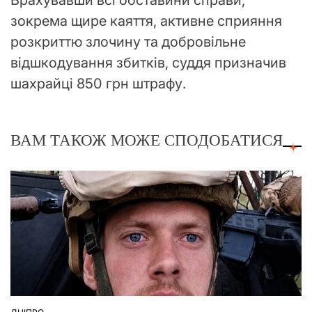
Врахувавши всі обставини справи,
зокрема щире каяття, активне сприяння
розкриттю злочину та добровільне
відшкодування збитків, суддя призначив
шахрайці 850 грн штрафу.
ВАМ ТАКОЖ МОЖЕ СПОДОБАТИСЯ