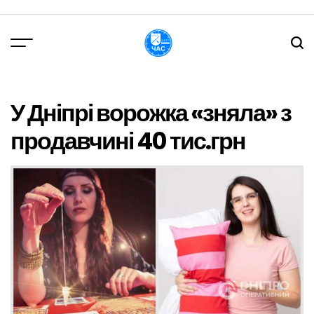
Перейти
до
вмісту
DPChas
У Дніпрі ворожка «зняла» з
продавчині 40 тис.грн