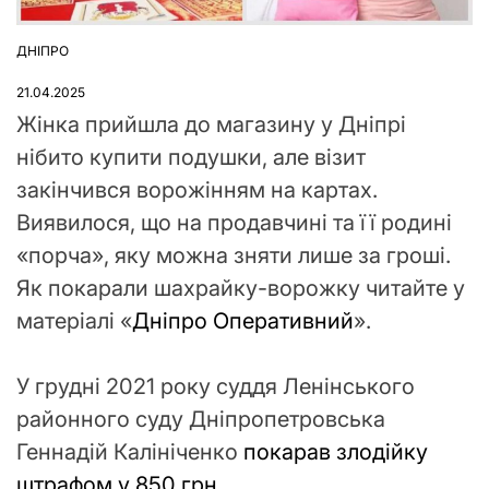
ДНІПРО
ОПУБЛІКУВАТИ
У
21.04.2025
Жінка прийшла до магазину у Дніпрі
нібито купити подушки, але візит
закінчився ворожінням на картах.
Виявилося, що на продавчині та її родині
«порча», яку можна зняти лише за гроші.
Як покарали шахрайку-ворожку читайте у
матеріалі «
Дніпро Оперативний
».
У грудні 2021 року суддя Ленінського
районного суду Дніпропетровська
Геннадій Калініченко
покарав злодійку
штрафом у 850 грн
.