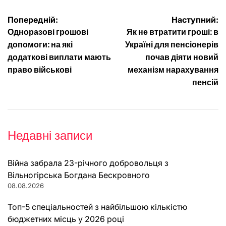
Навігація
Попередній:
Наступний:
Одноразові грошові
Як не втратити гроші: в
записів
допомоги: на які
Україні для пенсіонерів
додаткові виплати мають
почав діяти новий
право військові
механізм нарахування
пенсій
Недавні записи
Війна забрала 23-річного добровольця з
Вільногірська Богдана Бескровного
08.08.2026
Топ-5 спеціальностей з найбільшою кількістю
бюджетних місць у 2026 році