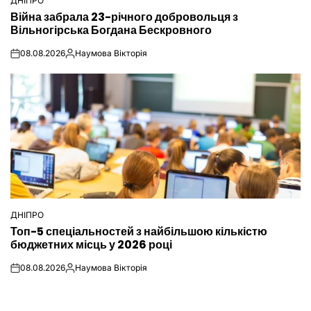
ДНІПРО
ОПУБЛІКУВАТИ
Війна забрала 23-річного добровольця з
У
Вільногірська Богдана Бескровного
08.08.2026
Наумова Вікторія
on
Опубліковано
ДНІПРО
ОПУБЛІКУВАТИ
Топ-5 спеціальностей з найбільшою кількістю
У
бюджетних місць у 2026 році
08.08.2026
Наумова Вікторія
on
Опубліковано