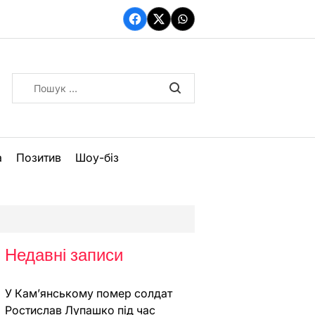
Facebook
Twitter
WhatsApp
Пошук:
а
Позитив
Шоу-біз
Недавні записи
У Кам’янському помер солдат
Ростислав Лупашко під час