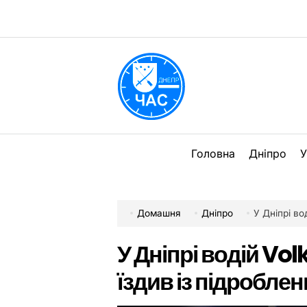
Перейти
до
вмісту
DPChas
Головна
Дніпро
У
Домашня
Дніпро
У Дніпрі вод
У Дніпрі водій V
їздив із підробле