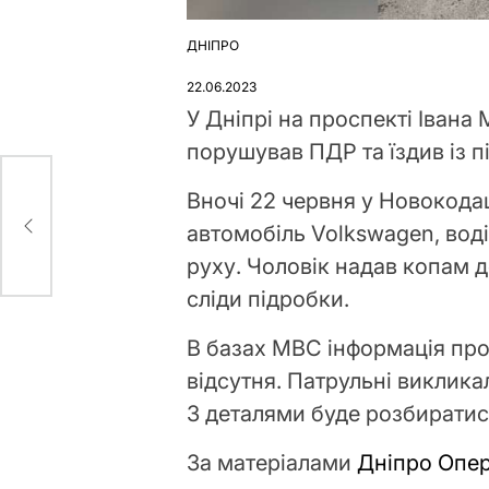
ДНІПРО
ОПУБЛІКУВАТИ
У
22.06.2023
У Дніпрі на проспекті Івана
порушував ПДР та їздив із 
Вночі 22 червня у Новокода
ном
автомобіль Volkswagen, во
руху. Чоловік надав копам 
сліди підробки.
В базах МВС інформація про
відсутня. Патрульні виклика
З деталями буде розбиратис
За матеріалами
Дніпро Опе