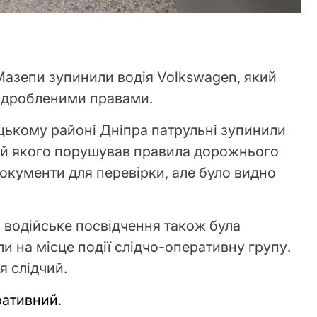
 Мазепи зупинили водія Volkswagen, який
підробленими правами.
цькому районі Дніпра патрульні зупинили
дій якого порушував правила дорожнього
документи для перевірки, але було видно
 водійське посвідчення також була
ли на місце події слідчо-оперативну групу.
я слідчий.
ративний
.