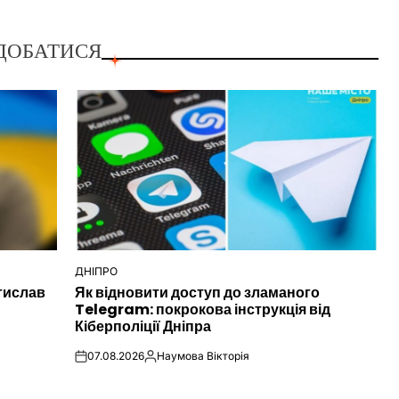
ДОБАТИСЯ
ДНІПРО
ОПУБЛІКУВАТИ
тислав
Як відновити доступ до зламаного
У
Telegram: покрокова інструкція від
Кіберполіції Дніпра
07.08.2026
Наумова Вікторія
on
Опубліковано