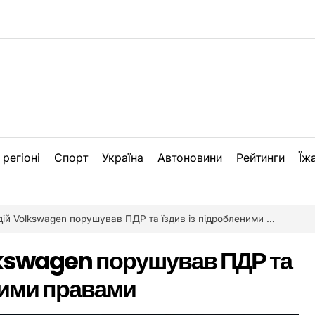
 регіоні
Спорт
Україна
Автоновини
Рейтинги
Їж
ій Volkswagen порушував ПДР та їздив із підробленими правами
olkswagen порушував ПДР та
ними правами