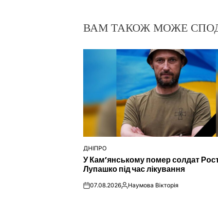
ВАМ ТАКОЖ МОЖЕ СПО
ДНІПРО
ОПУБЛІКУВАТИ
У Кам’янському помер солдат Рос
У
Лупашко під час лікування
07.08.2026
Наумова Вікторія
on
Опубліковано