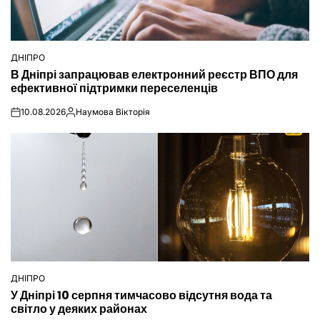
ДНІПРО
ОПУБЛІКУВАТИ
В Дніпрі запрацював електронний реєстр ВПО для
У
ефективної підтримки переселенців
10.08.2026
Наумова Вікторія
on
Опубліковано
ДНІПРО
ОПУБЛІКУВАТИ
У Дніпрі 10 серпня тимчасово відсутня вода та
У
світло у деяких районах