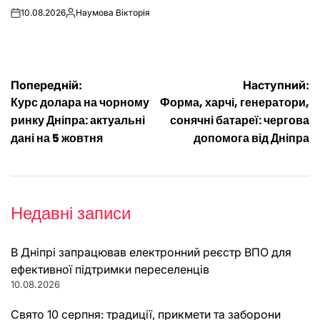
10.08.2026
Наумова Вікторія
on
Опубліковано
Навігація
Попередній:
Наступний:
Курс долара на чорному
Форма, харчі, генератори,
записів
ринку Дніпра: актуальні
сонячні батареї: чергова
дані на 5 жовтня
допомога від Дніпра
Недавні записи
В Дніпрі запрацював електронний реєстр ВПО для
ефективної підтримки переселенців
10.08.2026
Свято 10 серпня: традиції, прикмети та заборони