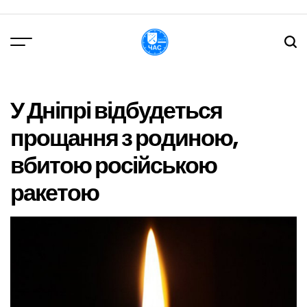
Перейти
до
вмісту
DPChas
У Дніпрі відбудеться
прощання з родиною,
вбитою російською
ракетою