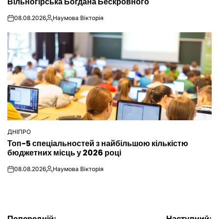
Вільногірська Богдана Бескровного
08.08.2026
Наумова Вікторія
on
Опубліковано
ДНІПРО
ОПУБЛІКУВАТИ
Топ-5 спеціальностей з найбільшою кількістю
У
бюджетних місць у 2026 році
08.08.2026
Наумова Вікторія
on
Опубліковано
Попередній:
Наступний: