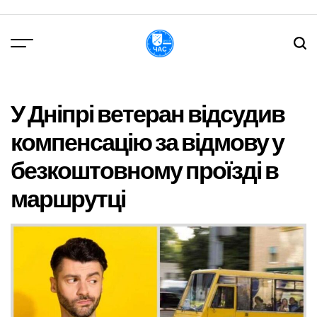
Перейти
до
вмісту
DPChas
У Дніпрі ветеран відсудив
компенсацію за відмову у
безкоштовному проїзді в
маршрутці