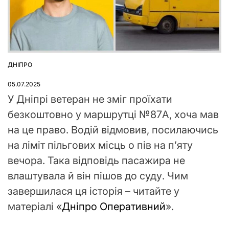
ДНІПРО
ОПУБЛІКУВАТИ
У
05.07.2025
У Дніпрі ветеран не зміг проїхати
безкоштовно у маршрутці №87А, хоча мав
на це право. Водій відмовив, посилаючись
на ліміт пільгових місць о пів на п’яту
вечора. Така відповідь пасажира не
влаштувала й він пішов до суду. Чим
завершилася ця історія – читайте у
матеріалі «
Дніпро Оперативний
».