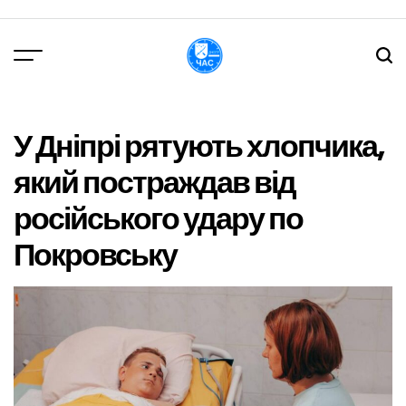
Перейти
до
вмісту
DPChas
У Дніпрі рятують хлопчика,
який постраждав від
російського удару по
Покровську