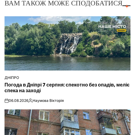
ВАМ ТАКОЖ МОЖЕ СПОДОБАТИСЯ
ДНІПРО
ОПУБЛІКУВАТИ
Погода в Дніпрі 7 серпня: спекотно без опадів, меліє
У
спека на заході
06.08.2026
Наумова Вікторія
on
Опубліковано