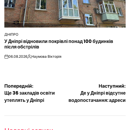
ДНІПРО
ОПУБЛІКУВАТИ
У Дніпрі відновили покрівлі понад 100 будинків
У
після обстрілів
06.08.2026
Наумова Вікторія
on
Опубліковано
Навігація
Попередній:
Наступний:
Ще 36 закладів освіти
Де у Дніпрі відсутне
записів
утеплять у Дніпрі
водопостачання: адреси