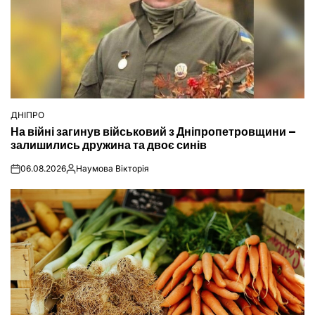
ДНІПРО
ОПУБЛІКУВАТИ
На війні загинув військовий з Дніпропетровщини –
У
залишились дружина та двоє синів
06.08.2026
Наумова Вікторія
on
Опубліковано