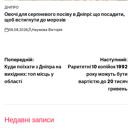
ДНІПРО
ОПУБЛІКУВАТИ
Овочі для серпневого посіву в Дніпрі: що посадити,
У
щоб встигнути до морозів
06.08.2026
Наумова Вікторія
on
Опубліковано
Навігація
Попередній:
Наступний:
Куди поїхати з Дніпра на
Раритетні 10 копійок 1992
записів
вихідних: топ місць у
року можуть бути
області
вартістю до 20 тисяч
гривень
Недавні записи