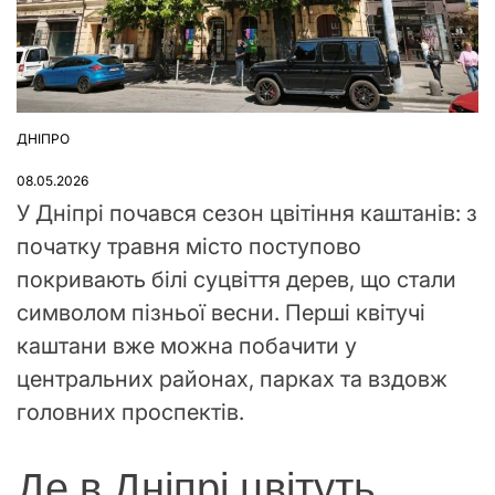
ДНІПРО
ОПУБЛІКУВАТИ
У
08.05.2026
У Дніпрі почався сезон цвітіння каштанів: з
початку травня місто поступово
покривають білі суцвіття дерев, що стали
символом пізньої весни. Перші квітучі
каштани вже можна побачити у
центральних районах, парках та вздовж
головних проспектів.
Де в Дніпрі цвітуть