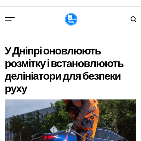
Перейти
до
вмісту
DPChas
У Дніпрі оновлюють
розмітку і встановлюють
делініатори для безпеки
руху