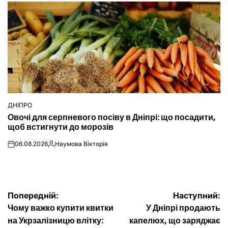
ДНІПРО
ОПУБЛІКУВАТИ
Овочі для серпневого посіву в Дніпрі: що посадити,
У
щоб встигнути до морозів
06.08.2026
Наумова Вікторія
on
Опубліковано
Навігація
Попередній:
Наступний:
Чому важко купити квитки
У Дніпрі продають
записів
на Укрзалізницю влітку:
капелюх, що заряджає