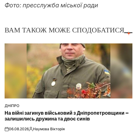
Фото: пресслужба міської ради
ВАМ ТАКОЖ МОЖЕ СПОДОБАТИСЯ
ДНІПРО
ОПУБЛІКУВАТИ
На війні загинув військовий з Дніпропетровщини –
У
залишились дружина та двоє синів
06.08.2026
Наумова Вікторія
on
Опубліковано