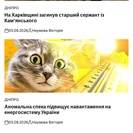
ДНІПРО
ОПУБЛІКУВАТИ
На Харківщині загинув старший сержант із
У
Кам’янського
05.08.2026
Наумова Вікторія
on
Опубліковано
ДНІПРО
ОПУБЛІКУВАТИ
Аномальна спека підвищує навантаження на
У
енергосистему України
05.08.2026
Наумова Вікторія
on
Опубліковано