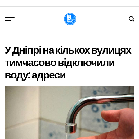
Перейти
до
вмісту
DPChas
У Дніпрі на кількох вулицях
тимчасово відключили
воду: адреси