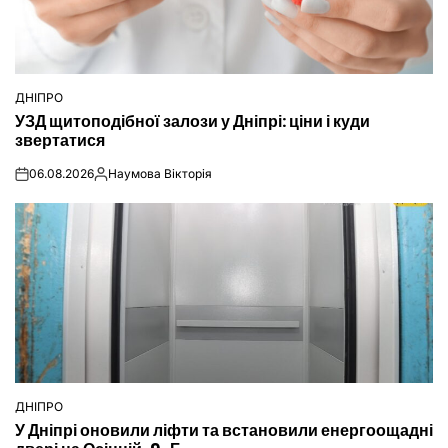
ДНІПРО
ОПУБЛІКУВАТИ
УЗД щитоподібної залози у Дніпрі: ціни і куди
У
звертатися
06.08.2026
Наумова Вікторія
on
Опубліковано
ДНІПРО
ОПУБЛІКУВАТИ
У Дніпрі оновили ліфти та встановили енергоощадні
У