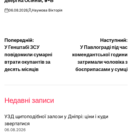
двері на Осінній, 9-Б
06.08.2026
Наумова Вікторія
on
Опубліковано
Навігація
Попередній:
Наступний:
У Генштабі ЗСУ
У Павлограді під час
записів
повідомили сумарні
комендантської години
втрати окупантів за
затримали чоловіка з
десять місяців
боєприпасами у сумці
Недавні записи
УЗД щитоподібної залози у Дніпрі: ціни і куди
звертатися
06.08.2026