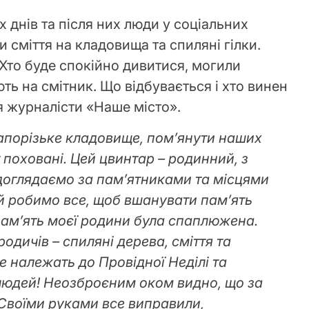
х днів та після них люди у соціальних
сміття на кладовища та спиляні гілки.
Хто буде спокійно дивитися, могили
ь на смітник. Що відбувається і хто винен
ся журналісти «Наше місто».
апорізьке кладовище, пом’янути наших
т поховані. Цей цвинтар – родинний, з
 доглядаємо за пам’ятниками та місцями
й робимо все, щоб вшанувати пам’ять
пам’ять моєї родини була спаплюжена.
родичів – спиляні дерева, сміття та
не належать до Провідної Неділі та
людей! Неозброєним оком видно, що за
Своїми руками все виправили,