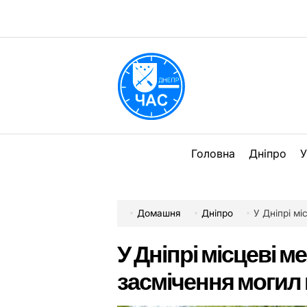
Перейти
до
вмісту
DPChas
Головна
Дніпро
У
Домашня
Дніпро
У Дніпрі міс
У Дніпрі місцеві 
засмічення могил