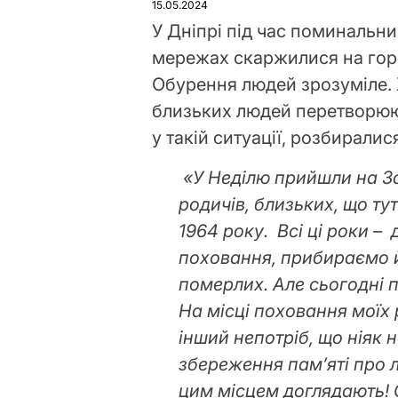
15.05.2024
У Дніпрі під час поминальни
мережах скаржилися на гори 
Обурення людей зрозуміле. 
близьких людей перетворюют
у такій ситуації, розбирали
«У Неділю прийшли на З
родичів, близьких, що ту
1964 року. Всі ці роки –
поховання, прибираємо 
померлих. Але сьогодні 
На місці поховання моїх 
інший непотріб, що ніяк 
збереження пам’яті про 
цим місцем доглядають! 