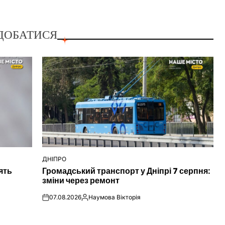
ДОБАТИСЯ
ДНІПРО
ОПУБЛІКУВАТИ
ять
Громадський транспорт у Дніпрі 7 серпня:
У
зміни через ремонт
07.08.2026
Наумова Вікторія
on
Опубліковано