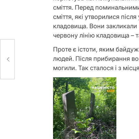
сміття. Перед поминальним
сміття, які утворилися післ
кладовища. Вони закликали в
червону лінію кладовища – т
Проте є істоти, яким байдуже
й
людей. Після прибирання во
могили. Так сталося і з міс