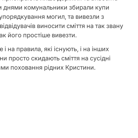
и днями комунальники збирали купи
я упорядкування могил, та вивезли з
ідвідувачів виносити сміття на так звану
ак його простіше вивезти.
 і на правила, які існують, і на інших
ни просто скидають сміття на сусідні
цями поховання рідних Кристини.