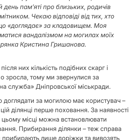
й день пам’яті про близьких, родичів
мітником. Чекаю відповіді від тих, хто
 що «доглядає» за кладовищем. Моя
йматися вандалізмом на могилах моїх
рянка Кристина Гришанова.
після них кількість подібних скарг і
о зросла, тому ми звернулися за
на служба» Дніпровської міськради.
що доглядати за могилою має користувач –
 цій ділянці перше поховання. За наявності
а цьому місці можна встановлювати
вання. Прибирання ділянки – теж справа
и прибирають лише доріжки та вивозять