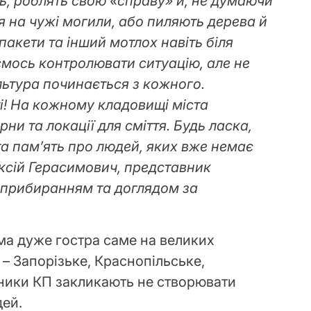
ть, роблять свою «справу» й, не думаючи
я на чужі могили, або пиляють дерева й
пакети та інший мотлох навіть біля
мось контролювати ситуацію, але не
льтура починається з кожного.
і! На кожному кладовищі міста
рни та локації для сміття. Будь ласка,
а пам’ять про людей, яких вже немає
ексій Герасимович, представник
 прибиранням та доглядом за
ма дуже гостра саме на великих
– Запорізьке, Краснопільське,
ітники КП закликають не створювати
дей.