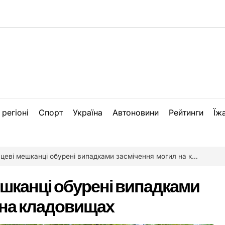
 регіоні
Спорт
Україна
Автоновини
Рейтинги
Їж
цеві мешканці обурені випадками засмічення могил на кладовищах
мешканці обурені випадками
 на кладовищах