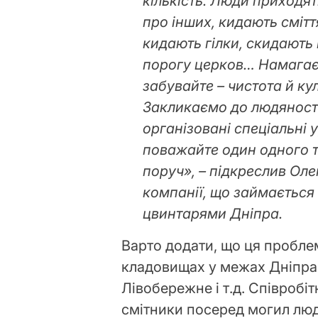
кількість. Люди приходя
про інших, кидають смітт
кидають гілки, скидають 
порогу церков… Намагає
забувайте – чистота й ку
Закликаємо до людяност
організовані спеціальні у
поважайте один одного т
поруч», – підкреслив Ол
компанії, що займається
цвинтарями Дніпра.
Варто додати, що ця пробле
кладовищах у межах Дніпра 
Лівобережне і т.д. Співроб
смітники посеред могил лю