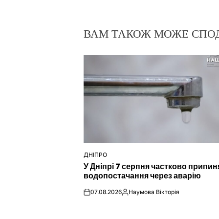
ВАМ ТАКОЖ МОЖЕ СПО
ДНІПРО
ОПУБЛІКУВАТИ
У Дніпрі 7 серпня частково припин
У
водопостачання через аварію
07.08.2026
Наумова Вікторія
on
Опубліковано