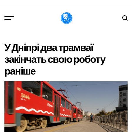
Перейти
до
вмісту
DPChas
У Дніпрі два трамваї
закінчать свою роботу
раніше