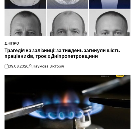
ДНІПРО
ОПУБЛІКУВАТИ
Трагедія на залізниці: за тиждень загинули шість
У
працівників, троє з Дніпропетровщини
09.08.2026
Наумова Вікторія
on
Опубліковано