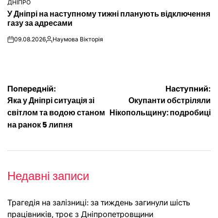
ДНІПРО
ОПУБЛІКУВАТИ
У Дніпрі на наступному тижні планують відключення
У
газу за адресами
09.08.2026
Наумова Вікторія
on
Опубліковано
Навігація
Попередній:
Наступний:
Яка у Дніпрі ситуація зі
Окупанти обстріляли
записів
світлом та водою станом
Нікопольщину: подробиці
на ранок 5 липня
Недавні записи
Трагедія на залізниці: за тиждень загинули шість
працівників, троє з Дніпропетровщини