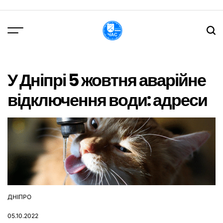
Перейти
до
вмісту
DPChas
У Дніпрі 5 жовтня аварійне
відключення води: адреси
ДНІПРО
ОПУБЛІКУВАТИ
У
05.10.2022