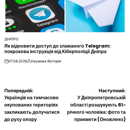
ДНІПРО
ОПУБЛІКУВАТИ
Як відновити доступ до зламаного Telegram:
У
покрокова інструкція від Кіберполіції Дніпра
07.08.2026
Наумова Вікторія
on
Опубліковано
Навігація
Попередній:
Наступний:
Українців на тимчасово
У Дніпропетровській
записів
окупованих територіях
області розшукують 61-
закликають долучатися
річного чоловіка: фото та
до руху опору
прикмети (Оновлено)