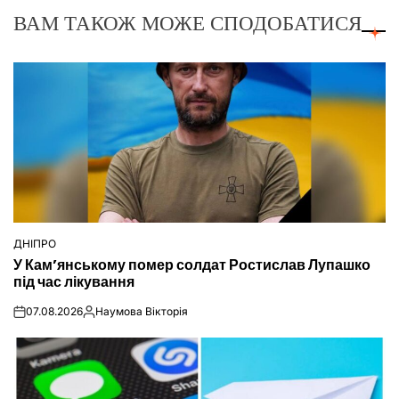
ВАМ ТАКОЖ МОЖЕ СПОДОБАТИСЯ
ДНІПРО
ОПУБЛІКУВАТИ
У Кам’янському помер солдат Ростислав Лупашко
У
під час лікування
07.08.2026
Наумова Вікторія
on
Опубліковано