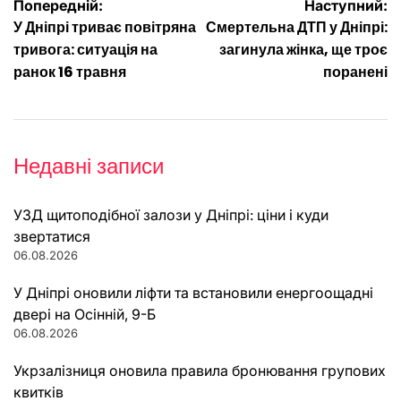
Навігація
Попередній:
Наступний:
У Дніпрі триває повітряна
Смертельна ДТП у Дніпрі:
записів
тривога: ситуація на
загинула жінка, ще троє
ранок 16 травня
поранені
Недавні записи
УЗД щитоподібної залози у Дніпрі: ціни і куди
звертатися
06.08.2026
У Дніпрі оновили ліфти та встановили енергоощадні
двері на Осінній, 9-Б
06.08.2026
Укрзалізниця оновила правила бронювання групових
квитків