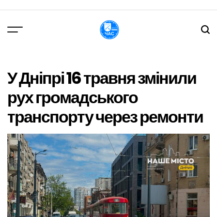
Перейти
до
вмісту
DPChas
У Дніпрі 16 травня змінили
рух громадського
транспорту через ремонти