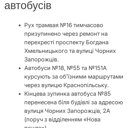
автобусів
Рух трамвая №16 тимчасово
призупинено через ремонт на
перехресті проспекту Богдана
Хмельницького та вулиці Чорних
Запорожців.
Автобуси №18, №55 та №151А
курсують за об’їзними маршрутами
через вулицю Краснопільську.
Кінцева зупинка автобуса №85
перенесена біля будівлі за адресою
вулиця Чорних Запорожців, 2А
(поруч з відділенням «Нова
пошта»).