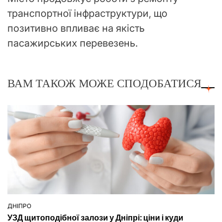
транспортної інфраструктури, що
позитивно впливає на якість
пасажирських перевезень.
ВАМ ТАКОЖ МОЖЕ СПОДОБАТИСЯ
ДНІПРО
ОПУБЛІКУВАТИ
УЗД щитоподібної залози у Дніпрі: ціни і куди
У