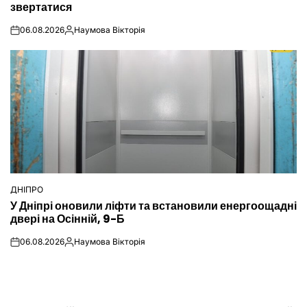
звертатися
06.08.2026
Наумова Вікторія
on
Опубліковано
ДНІПРО
ОПУБЛІКУВАТИ
У Дніпрі оновили ліфти та встановили енергоощадні
У
двері на Осінній, 9-Б
06.08.2026
Наумова Вікторія
on
Опубліковано