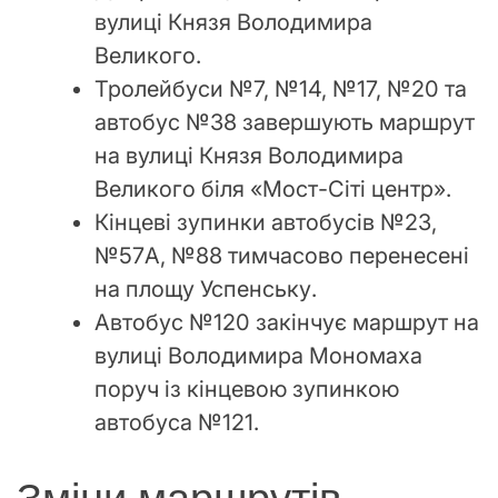
вулиці Князя Володимира
Великого.
Тролейбуси №7, №14, №17, №20 та
автобус №38 завершують маршрут
на вулиці Князя Володимира
Великого біля «Мост-Сіті центр».
Кінцеві зупинки автобусів №23,
№57А, №88 тимчасово перенесені
на площу Успенську.
Автобус №120 закінчує маршрут на
вулиці Володимира Мономаха
поруч із кінцевою зупинкою
автобуса №121.