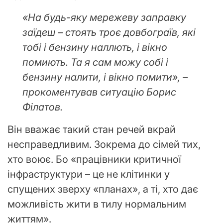
«На будь-яку мережеву заправку
заїдеш – стоять троє довбограїв, які
тобі і бензину наллють, і вікно
помиють. Та я сам можу собі і
бензину налити, і вікно помити», –
прокоментував ситуацію Борис
Філатов.
Він вважає такий стан речей вкрай
несправедливим. Зокрема до сімей тих,
хто воює. Бо «працівники критичної
інфраструктури – це не клітинки у
спущених зверху «планах», а ті, хто дає
можливість жити в тилу нормальним
життям».