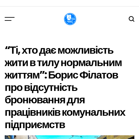
Перейти
до
вмісту
DPChas
“Ті, хто дає можливість
жити в тилу нормальним
життям”: Борис Філатов
про відсутність
бронювання для
працівників комунальних
підприємств