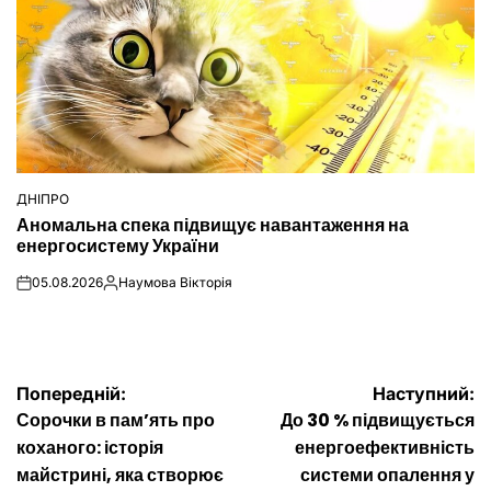
ДНІПРО
ОПУБЛІКУВАТИ
Аномальна спека підвищує навантаження на
У
енергосистему України
05.08.2026
Наумова Вікторія
on
Опубліковано
Навігація
Попередній:
Наступний:
Сорочки в пам’ять про
До 30 % підвищується
записів
коханого: історія
енергоефективність
майстрині, яка створює
системи опалення у