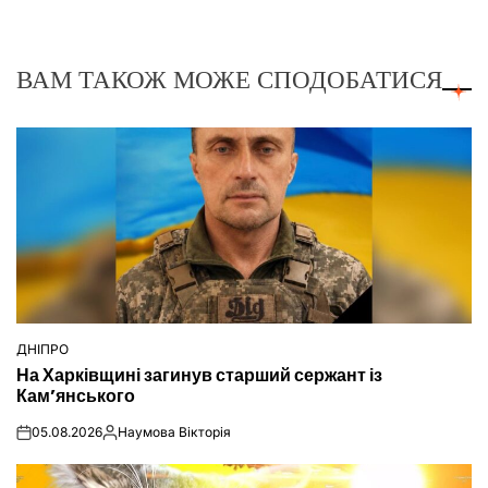
ВАМ ТАКОЖ МОЖЕ СПОДОБАТИСЯ
ДНІПРО
ОПУБЛІКУВАТИ
На Харківщині загинув старший сержант із
У
Кам’янського
05.08.2026
Наумова Вікторія
on
Опубліковано