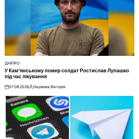
ДНІПРО
ОПУБЛІКУВАТИ
У Кам’янському помер солдат Ростислав Лупашко
У
під час лікування
07.08.2026
Наумова Вікторія
on
Опубліковано