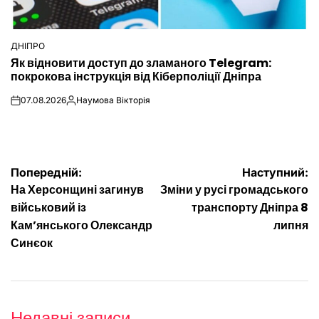
ДНІПРО
ОПУБЛІКУВАТИ
Як відновити доступ до зламаного Telegram:
У
покрокова інструкція від Кіберполіції Дніпра
07.08.2026
Наумова Вікторія
on
Опубліковано
Навігація
Попередній:
Наступний:
На Херсонщині загинув
Зміни у русі громадського
записів
військовий із
транспорту Дніпра 8
Кам’янського Олександр
липня
Синєок
Недавні записи