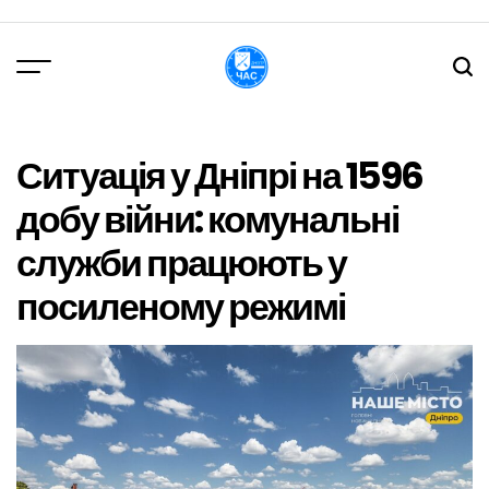
Перейти
до
вмісту
DPChas
Ситуація у Дніпрі на 1596
добу війни: комунальні
служби працюють у
посиленому режимі