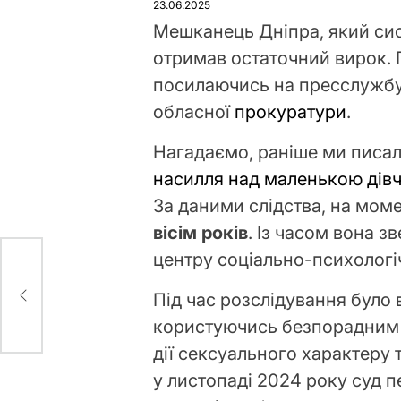
23.06.2025
Мешканець Дніпра, який сис
отримав остаточний вирок. 
посилаючись на пресслужбу
обласної
прокуратури
.
Нагадаємо, раніше ми писал
насилля над маленькою дів
За даними слідства, на мом
вісім років
. Із часом вона 
центру соціально-психологіч
і
Під час розслідування було
користуючись безпорадним с
дії сексуального характеру т
у листопаді 2024 року суд п