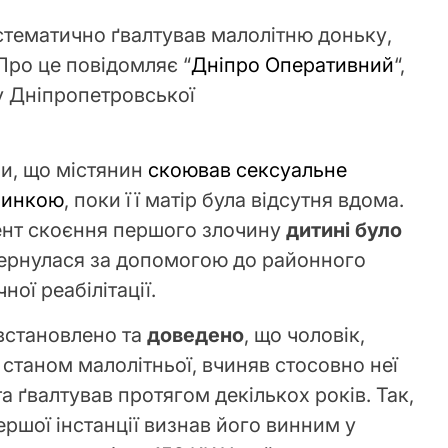
тематично ґвалтував малолітню доньку,
Про це повідомляє “
Дніпро Оперативний
“,
 Дніпропетровської
и, що містянин
скоював сексуальне
чинкою
, поки її матір була відсутня вдома.
ент скоєння першого злочину
дитині було
звернулася за допомогою до районного
ної реабілітації.
 встановлено та
доведено
, що чоловік,
таном малолітньої, вчиняв стосовно неї
а ґвалтував протягом декількох років. Так,
ершої інстанції визнав його винним у