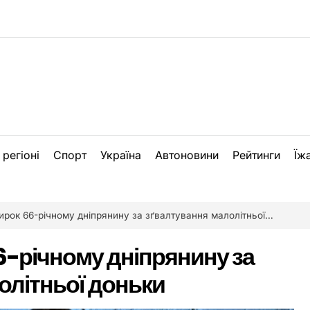
 регіоні
Спорт
Україна
Автоновини
Рейтинги
Їж
рок 66-річному дніпрянину за зґвалтування малолітньої доньки
6-річному дніпрянину за
олітньої доньки