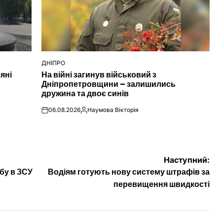
ДНІПРО
ОПУБЛІКУВАТИ
ряні
На війні загинув військовий з
У
Дніпропетровщини – залишились
дружина та двоє синів
06.08.2026
Наумова Вікторія
on
Опубліковано
Наступний:
бу в ЗСУ
Водіям готують нову систему штрафів за
перевищення швидкості