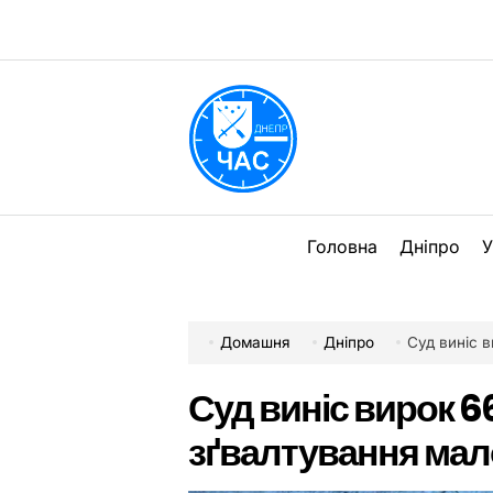
Перейти
до
вмісту
DPChas
Головна
Дніпро
У
Домашня
Дніпро
Суд виніс ви
Суд виніс вирок 6
зґвалтування мал