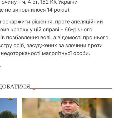
чину – ч. 4 ст. 152 КК України
 ще не виповнилося 14 років).
 оскаржити рішення, проте апеляційний
вив крапку у цій справі – 66-річного
ів позбавлення волі, а відомості про нього
єстру осіб, засуджених за злочини проти
ї недоторканості малолітньої особи.
.
ДОБАТИСЯ