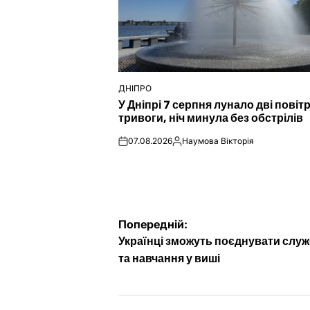
ДНІПРО
ОПУБЛІКУВАТИ
У Дніпрі 7 серпня лунало дві повіт
У
тривоги, ніч минула без обстрілів
07.08.2026
Наумова Вікторія
on
Опубліковано
Навігація
Попередній:
Українці зможуть поєднувати служ
записів
та навчання у виші