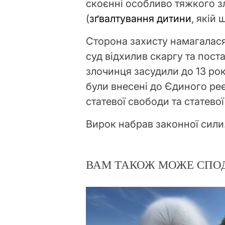
скоєнні особливо тяжкого зло
(
зґвалтування дитини
, якій
Сторона захисту намагалася
суд відхилив скаргу та поста
злочинця засудили до 13 рок
були внесені до Єдиного ре
статевої свободи та статево
Вирок набрав законної сили
ВАМ ТАКОЖ МОЖЕ СПО