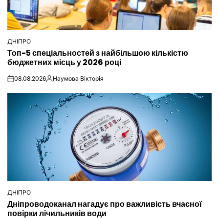
ДНІПРО
ОПУБЛІКУВАТИ
Топ-5 спеціальностей з найбільшою кількістю
У
бюджетних місць у 2026 році
08.08.2026
Наумова Вікторія
on
Опубліковано
ДНІПРО
ОПУБЛІКУВАТИ
Дніпроводоканал нагадує про важливість вчасної
У
повірки лічильників води