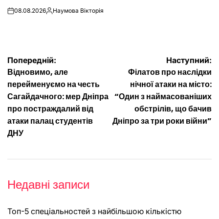
08.08.2026
Наумова Вікторія
on
Опубліковано
Навігація
Попередній:
Наступний:
Відновимо, але
Філатов про наслідки
записів
перейменуємо на честь
нічної атаки на місто:
Сагайдачного: мер Дніпра
“Один з наймасованіших
про постраждалий від
обстрілів, що бачив
атаки палац студентів
Дніпро за три роки війни”
ДНУ
Недавні записи
Топ-5 спеціальностей з найбільшою кількістю