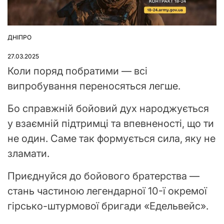
ДНІПРО
ОПУБЛІКУВАТИ
У
27.03.2025
Коли поряд побратими — всі
випробування переносяться легше.
Бо справжній бойовий дух народжується
у взаємній підтримці та впевненості, що ти
не один. Саме так формується сила, яку не
зламати.
Приєднуйся до бойового братерства —
стань частиною легендарної 10-ї окремої
гірсько-штурмової бригади «Едельвейс».