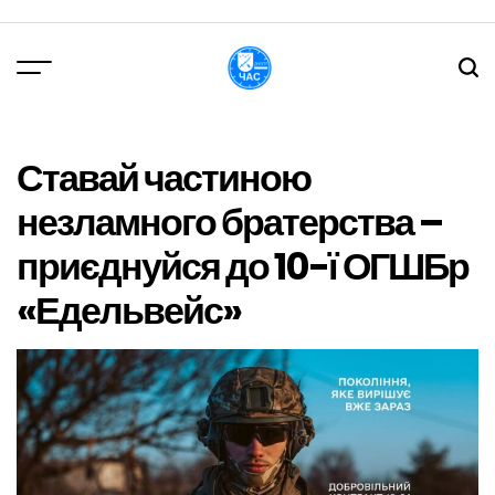
Перейти
до
вмісту
DPChas
Ставай частиною
незламного братерства –
приєднуйся до 10-ї ОГШБр
«Едельвейс»