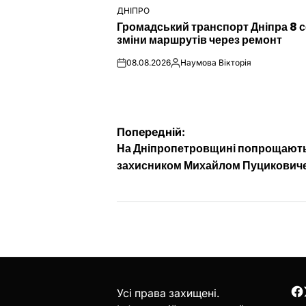
ДНІПРО
ОПУБЛІКУВАТИ
Громадський транспорт Дніпра 8 с
У
зміни маршрутів через ремонт
08.08.2026
Наумова Вікторія
on
Опубліковано
Навігація
Попередній:
На Дніпропетровщині попрощають
записів
захисником Михайлом Пуцикович
Усі права захищені.
F