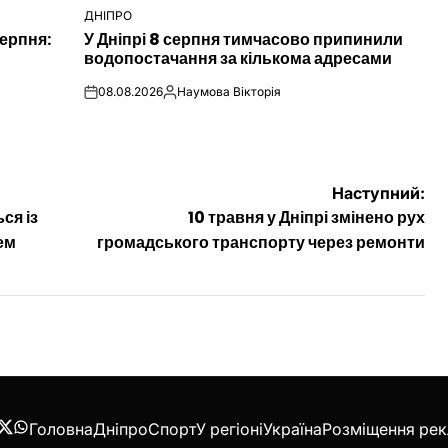
ДНІПРО
ОПУБЛІКУВАТИ
ерпня:
У Дніпрі 8 серпня тимчасово припинили
У
водопостачання за кількома адресами
08.08.2026
Наумова Вікторія
on
Опубліковано
Наступний:
ся із
10 травня у Дніпрі змінено рух
ем
громадського транспорту через ремонти
Головна
Дніпро
Спорт
У регіоні
Україна
Розміщення ре
acebook
Twitter
WhatsApp