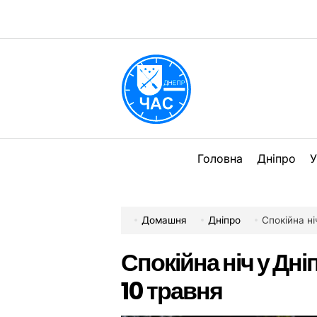
Перейти
до
вмісту
DPChas
Головна
Дніпро
У
Домашня
Дніпро
Спокійна ні
Спокійна ніч у Дні
10 травня