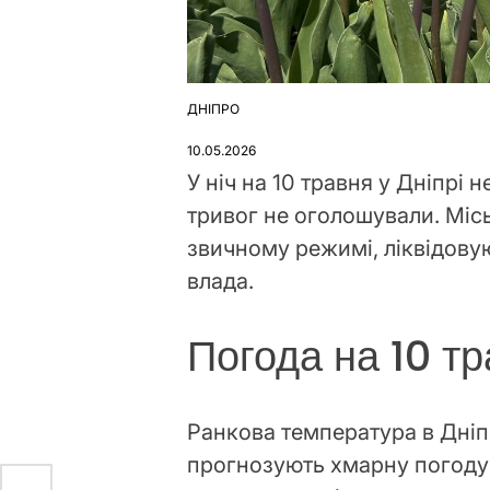
ДНІПРО
ОПУБЛІКУВАТИ
У
10.05.2026
У ніч на 10 травня у Дніпрі 
тривог не оголошували. Міс
звичному режимі, ліквідову
влада.
Погода на 10 т
Ранкова температура в Дніп
прогнозують хмарну погоду 