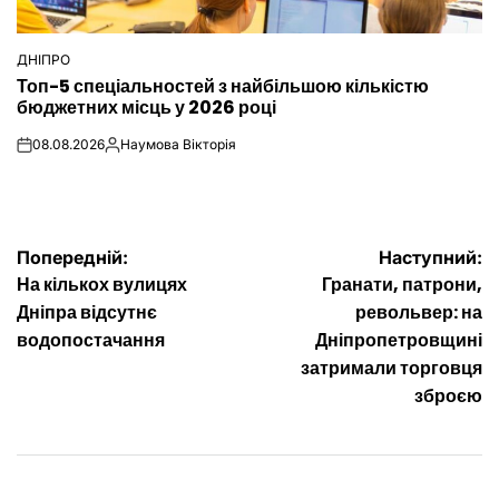
ДНІПРО
ОПУБЛІКУВАТИ
Топ-5 спеціальностей з найбільшою кількістю
У
бюджетних місць у 2026 році
08.08.2026
Наумова Вікторія
on
Опубліковано
Навігація
Попередній:
Наступний:
На кількох вулицях
Гранати, патрони,
записів
Дніпра відсутнє
револьвер: на
водопостачання
Дніпропетровщині
затримали торговця
зброєю