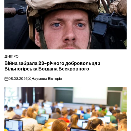
ДНІПРО
ОПУБЛІКУВАТИ
Війна забрала 23-річного добровольця з
У
Вільногірська Богдана Бескровного
08.08.2026
Наумова Вікторія
on
Опубліковано