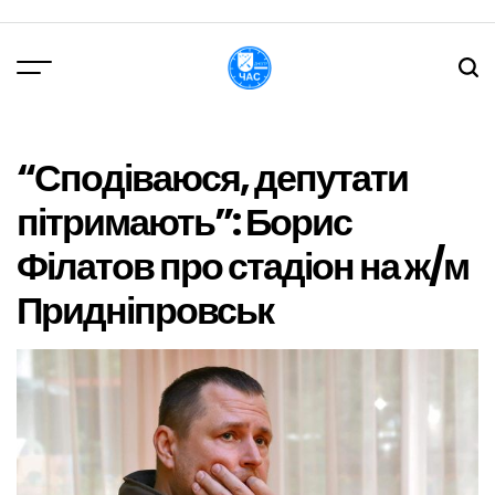
Перейти
до
вмісту
DPChas
“Сподіваюся, депутати
пітримають”: Борис
Філатов про стадіон на ж/м
Придніпровськ