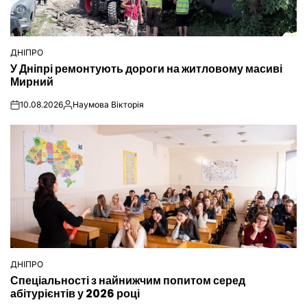
ДНІПРО
ОПУБЛІКУВАТИ
У Дніпрі ремонтують дороги на житловому масиві
У
Мирний
10.08.2026
Наумова Вікторія
on
Опубліковано
ДНІПРО
ОПУБЛІКУВАТИ
Спеціальності з найнижчим попитом серед
У
абітурієнтів у 2026 році