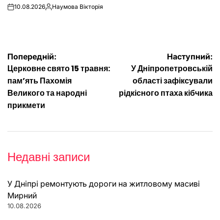
10.08.2026
Наумова Вікторія
on
Опубліковано
Навігація
Попередній:
Наступний:
Церковне свято 15 травня:
У Дніпропетровській
записів
пам’ять Пахомія
області зафіксували
Великого та народні
рідкісного птаха кібчика
прикмети
Недавні записи
У Дніпрі ремонтують дороги на житловому масиві
Мирний
10.08.2026