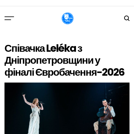
Перейти
до
вмісту
DPChas
Співачка Leléka з
Дніпропетровщини у
фіналі Євробачення-2026