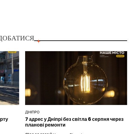
ДОБАТИСЯ
ДНІПРО
ОПУБЛІКУВАТИ
орту
7 адрес у Дніпрі без світла 6 серпня через
У
планові ремонти