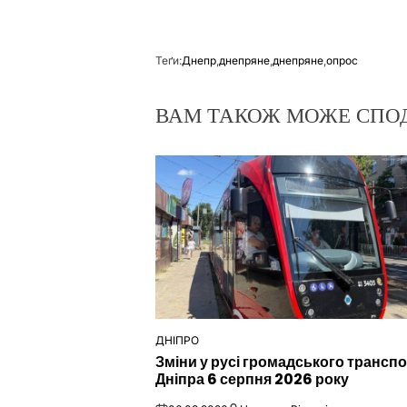
Теґи:
Днепр
,
днепряне
,
днепряне
,
опрос
ВАМ ТАКОЖ МОЖЕ СПО
ДНІПРО
ОПУБЛІКУВАТИ
Зміни у русі громадського трансп
У
Дніпра 6 серпня 2026 року