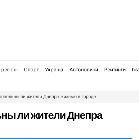
 регіоні
Спорт
Україна
Автоновини
Рейтинги
Їж
довольны ли жители Днепра жизнью в городе
ьны ли жители Днепра