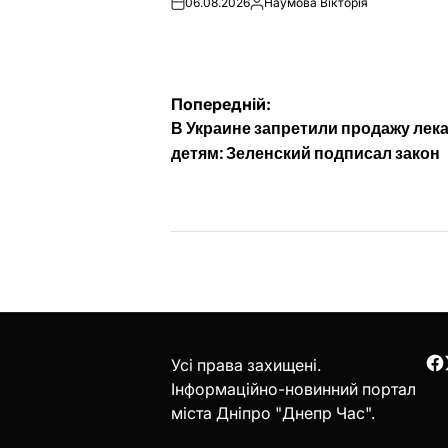
06.08.2026
Наумова Вікторія
on
Опубліковано
Навігація
Попередній:
В Украине запретили продажу лек
записів
детям: Зеленский подписал закон
Усі права захищені.
F
Інформаційно-новинний портал
міста Дніпро "Днепр Час".