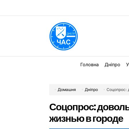
Перейти
до
вмісту
DPChas
Головна
Дніпро
У
Домашня
Дніпро
Соцопрос: 
Соцопрос: довол
жизнью в городе