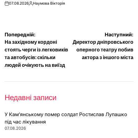
07.08.2026
Наумова Вікторія
on
Опубліковано
Навігація
Попередній:
Наступний:
На західному кордоні
Директор дніпровського
записів
стоять черги із легковиків
оперного театру побив
та автобусів: скільки
актора з іншого міста
людей очікують на виїзд
Недавні записи
У Кам’янському помер солдат Ростислав Лупашко
під час лікування
07.08.2026