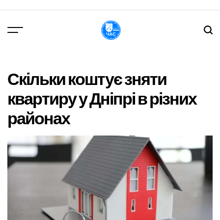
Перейти
до
вмісту
DPChas
Скільки коштує зняти
квартиру у Дніпрі в різних
районах