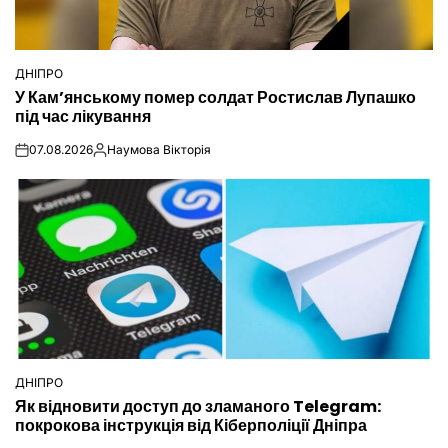
ДНІПРО
ОПУБЛІКУВАТИ
У Кам’янському помер солдат Ростислав Лупашко
У
під час лікування
07.08.2026
Наумова Вікторія
on
Опубліковано
ДНІПРО
ОПУБЛІКУВАТИ
Як відновити доступ до зламаного Telegram:
У
покрокова інструкція від Кіберполіції Дніпра