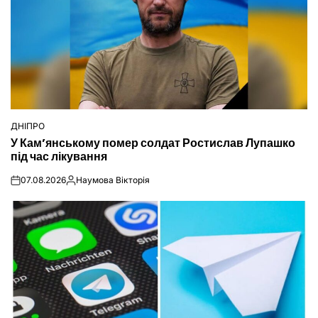
ДНІПРО
ОПУБЛІКУВАТИ
У Кам’янському помер солдат Ростислав Лупашко
У
під час лікування
07.08.2026
Наумова Вікторія
on
Опубліковано