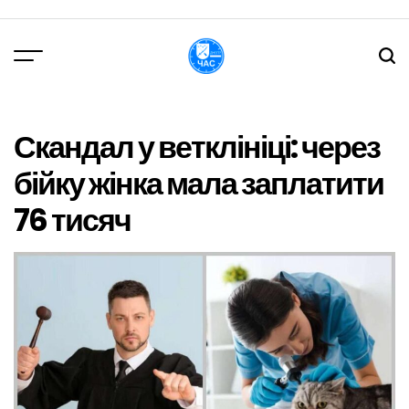
Перейти
до
вмісту
DPChas
Скандал у ветклініці: через
бійку жінка мала заплатити
76 тисяч