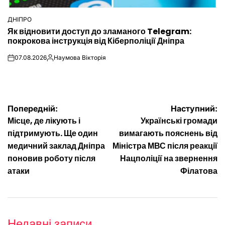
ДНІПРО
ОПУБЛІКУВАТИ
Як відновити доступ до зламаного Telegram:
У
покрокова інструкція від Кіберполіції Дніпра
07.08.2026
Наумова Вікторія
on
Опубліковано
Навігація
Попередній:
Наступний:
Місце, де лікують і
Українські громади
записів
підтримують. Ще один
вимагають пояснень від
медичний заклад Дніпра
Міністра МВС після реакції
поновив роботу після
Нацполіції на звернення
атаки
Філатова
Недавні записи