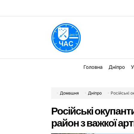
Перейти
до
вмісту
DPChas
Головна
Дніпро
У
Домашня
Дніпро
Російські о
Російські окупант
район з важкої арт