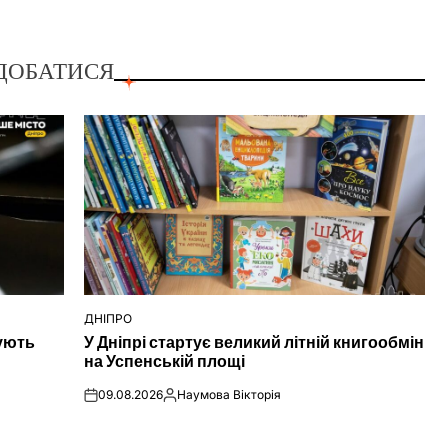
ДОБАТИСЯ
ДНІПРО
ОПУБЛІКУВАТИ
нують
У Дніпрі стартує великий літній книгообмін
У
на Успенській площі
09.08.2026
Наумова Вікторія
on
Опубліковано