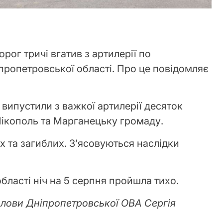
рог тричі вгатив з артилерії по
ропетровської області. Про це повідомляє
а випустили з важкої артилерії десяток
 Нікополь та Марганецьку громаду.
 та загиблих. З’ясовуються наслідки
бласті ніч на 5 серпня пройшла тихо.
олови Дніпропетровської ОВА Сергія