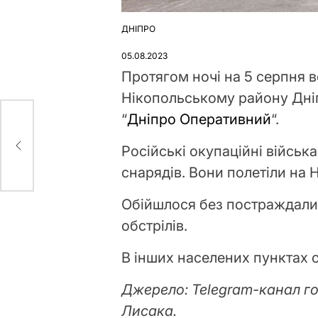
ДНІПРО
ОПУБЛІКУВАТИ
У
05.08.2023
Протягом ночі на 5 серпня во
Нікопольському району Дніп
“
Дніпро Оперативний
“.
а
Російські окупаційні військ
снарядів. Вони полетіли на
Обійшлося без постраждалих
обстрілів.
В інших населених пунктах о
Джерело: Telegram-канал г
Лисака.