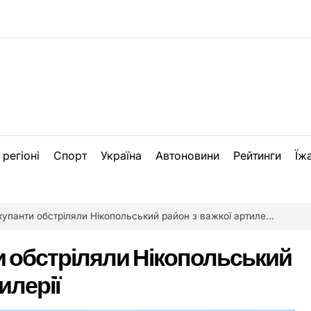
 регіоні
Спорт
Україна
Автоновини
Рейтинги
Їж
купанти обстріляли Нікопольський район з важкої артилерії
и обстріляли Нікопольський
илерії