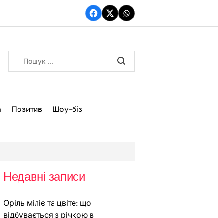
Facebook
Twitter
WhatsApp
Пошук:
а
Позитив
Шоу-біз
Недавні записи
Оріль міліє та цвіте: що
відбувається з річкою в