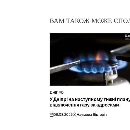
ВАМ ТАКОЖ МОЖЕ СПО
ДНІПРО
ОПУБЛІКУВАТИ
У Дніпрі на наступному тижні пла
У
відключення газу за адресами
09.08.2026
Наумова Вікторія
on
Опубліковано