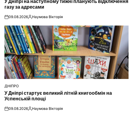
У Дніпрі на наступному тижні планують відключення
У
газу за адресами
09.08.2026
Наумова Вікторія
on
Опубліковано
ДНІПРО
ОПУБЛІКУВАТИ
У Дніпрі стартує великий літній книгообмін на
У
Успенській площі
09.08.2026
Наумова Вікторія
on
Опубліковано