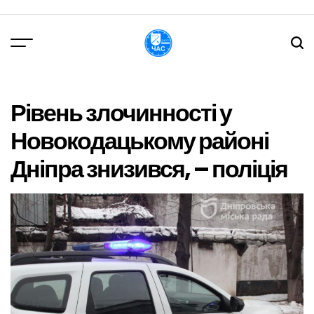
Перейти
до
вмісту
DPChas
Рівень злочинності у
Новокодацькому районі
Дніпра знизився, – поліція