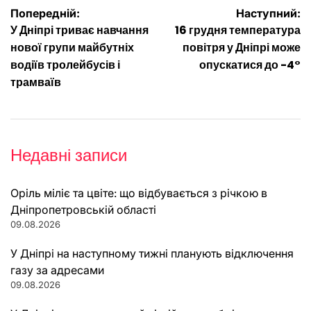
Навігація
Попередній:
Наступний:
У Дніпрі триває навчання
16 грудня температура
записів
нової групи майбутніх
повітря у Дніпрі може
водіїв тролейбусів і
опускатися до -4°
трамваїв
Недавні записи
Оріль міліє та цвіте: що відбувається з річкою в
Дніпропетровській області
09.08.2026
У Дніпрі на наступному тижні планують відключення
газу за адресами
09.08.2026