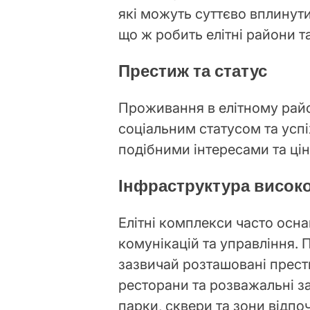
які можуть суттєво вплинути
що ж робить елітні райони 
Престиж та статус
Проживання в елітному райо
соціальним статусом та успі
подібними інтересами та ці
Інфраструктура високо
Елітні комплекси часто осн
комунікацій та управління.
зазвичай розташовані прести
ресторани та розважальні за
парки, сквери та зони відпо