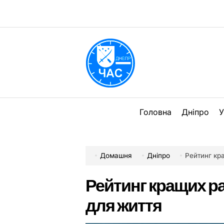
Перейти
до
вмісту
DPChas
Головна
Дніпро
У
Домашня
Дніпро
Рейтинг кр
Рейтинг кращих ра
для життя