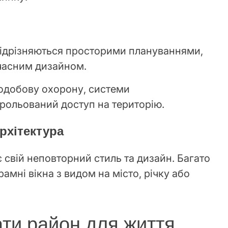
 відрізняються просторими плануваннями,
учасним дизайном.
лодобову охорону, системи
рольований доступ на територію.
рхітектура
 свій неповторний стиль та дизайн. Багато
амні вікна з видом на місто, річку або
ати район для життя