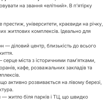
вувати на звання «елітний». В п’ятірку
престиж, університети, краєвиди на річку,
тних житлових комплексів. Ідеально для
н — діловий центр, близькість до всього
життя.
 серце міста з історичними пам’ятками,
торанів, кафе, розважальних закладів та
плексів.
що активно розвивається на лівому березі,
ктура.
 — житло біля парків і ТЦ, що швидко