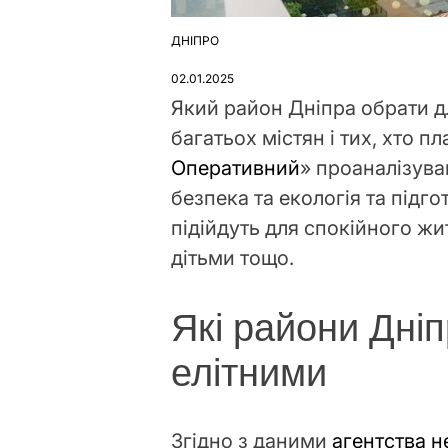
ДНІПРО
ОПУБЛІКУВАТИ
У
02.01.2025
Який район Дніпра обрати 
багатьох містян і тих, хто п
Оперативний
» проаналізував
безпека та екологія та підго
підійдуть для спокійного жи
дітьми тощо.
Які райони Дні
елітними
Згідно з даними
агентства н