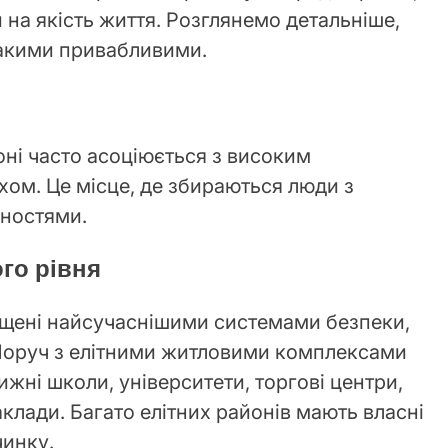
 на якість життя. Розглянемо детальніше,
такими привабливими.
ні часто асоціюється з високим
хом. Це місце, де збираються люди з
нностями.
го рівня
ащені найсучаснішими системами безпеки,
 Поруч з елітними житловими комплексами
жні школи, університети, торгові центри,
клади. Багато елітних районів мають власні
чинку.