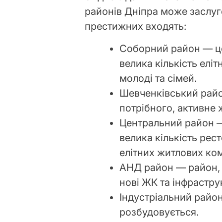
районів Дніпра може заслуго
престижних входять:
Соборний район — це 
велика кількість елі
молоді та сімей.
Шевченківський райо
потрібного, активне 
Центральний район —
велика кількість рес
елітних житлових ком
АНД район — район, 
нові ЖК та інфрастру
Індустріальний район
розбудовується.