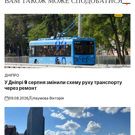
ВАМ ТАКОЖ МОЖЕ СПОДОБАТИСЯ
ДНІПРО
ОПУБЛІКУВАТИ
У Дніпрі 9 серпня змінили схему руху транспорту
У
через ремонт
09.08.2026
Наумова Вікторія
on
Опубліковано