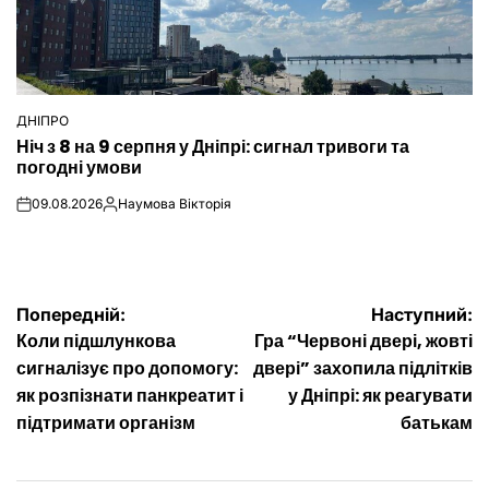
ДНІПРО
ОПУБЛІКУВАТИ
Ніч з 8 на 9 серпня у Дніпрі: сигнал тривоги та
У
погодні умови
09.08.2026
Наумова Вікторія
on
Опубліковано
Навігація
Попередній:
Наступний:
Коли підшлункова
Гра “Червоні двері, жовті
записів
сигналізує про допомогу:
двері” захопила підлітків
як розпізнати панкреатит і
у Дніпрі: як реагувати
підтримати організм
батькам