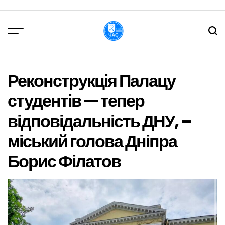
Перейти
до
вмісту
DPChas
Реконструкція Палацу
студентів — тепер
відповідальність ДНУ, –
міський голова Дніпра
Борис Філатов