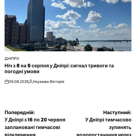
ДНІПРО
ОПУБЛІКУВАТИ
Ніч з 8 на 9 серпня у Дніпрі: сигнал тривоги та
У
погодні умови
09.08.2026
Наумова Вікторія
on
Опубліковано
Навігація
Попередній:
Наступний:
У Дніпрі з 16 по 20 червня
У Дніпрі тимчасово
записів
заплановані тимчасові
зупинять
відключення
водопостачання через