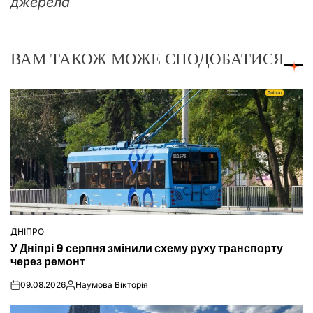
джерела
ВАМ ТАКОЖ МОЖЕ СПОДОБАТИСЯ
ДНІПРО
ОПУБЛІКУВАТИ
У Дніпрі 9 серпня змінили схему руху транспорту
У
через ремонт
09.08.2026
Наумова Вікторія
on
Опубліковано