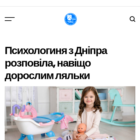
Перейти
до
вмісту
DPChas
Психологиня з Дніпра
розповіла, навіщо
дорослим ляльки